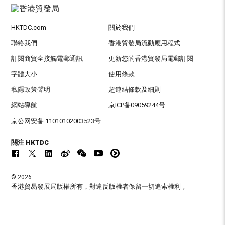
HKTDC.com
關於我們
聯絡我們
香港貿發局流動應用程式
訂閱商貿全接觸電郵通訊
更新您的香港貿發局電郵訂閱
字體大小
使用條款
私隱政策聲明
超連結條款及細則
網站導航
京ICP备09059244号
京公网安备 11010102003523号
關注 HKTDC
© 2026
香港貿易發展局版權所有，對違反版權者保留一切追索權利 。