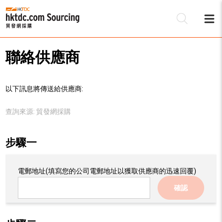
聯絡供應商
以下訊息將傳送給供應商:
查詢來源:
貿發網採購
步驟一
電郵地址
(填寫您的公司電郵地址以獲取供應商的迅速回覆)
確認