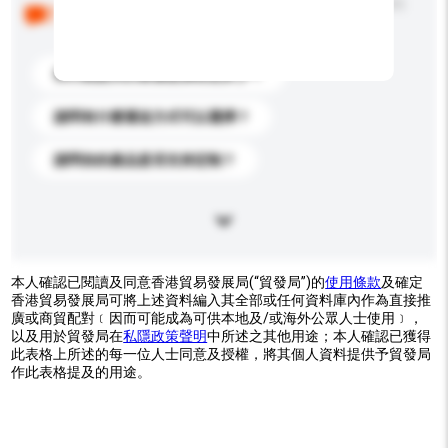
以下是其他買家提出的常見問題。點擊以將它們添加到
你的查詢訊息中。
你們能提供的最優惠價格是多少？
請問有什麼運送方式可以選擇？
請問你的產品是否支持定制？
本人確認已閱讀及同意香港貿易發展局(“貿發局”)的
使用條款
及確定
香港貿易發展局可將上述資料編入其全部或任何資料庫內作為直接推
廣或商貿配對﹝因而可能成為可供本地及/或海外公眾人士使用﹞，
以及用於貿發局在
私隱政策聲明
中所述之其他用途；本人確認已獲得
此表格上所述的每一位人士同意及授權，將其個人資料提供予貿發局
作此表格提及的用途。