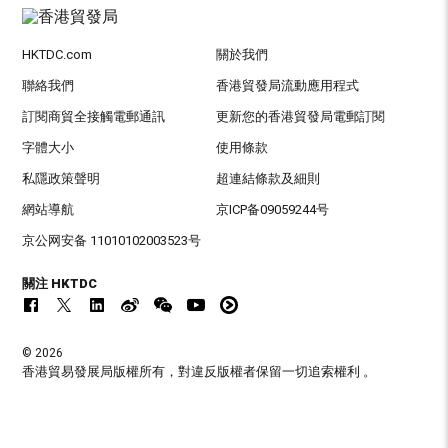
HKTDC.com
關於我們
聯絡我們
香港貿發局流動應用程式
訂閱商貿全接觸電郵通訊
更新您的香港貿發局電郵訂閱
字體大小
使用條款
私隱政策聲明
超連結條款及細則
網站導航
京ICP备09059244号
京公网安备 11010102003523号
關注 HKTDC
© 2026
香港貿易發展局版權所有，對違反版權者保留一切追索權利 。