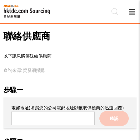
聯絡供應商
以下訊息將傳送給供應商:
查詢來源:
貿發網採購
步驟一
電郵地址
(填寫您的公司電郵地址以獲取供應商的迅速回覆)
確認