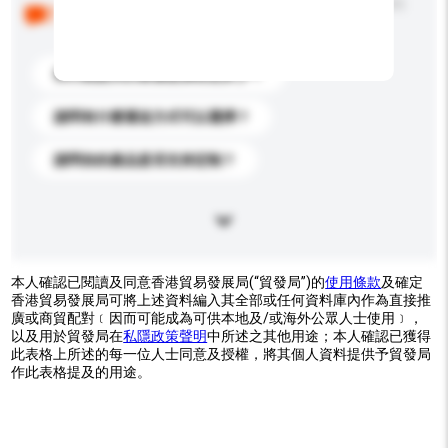
以下是其他買家提出的常見問題。點擊以將它們添加到
你的查詢訊息中。
你們能提供的最優惠價格是多少？
請問有什麼運送方式可以選擇？
請問你的產品是否支持定制？
本人確認已閱讀及同意香港貿易發展局(“貿發局”)的
使用條款
及確定
香港貿易發展局可將上述資料編入其全部或任何資料庫內作為直接推
廣或商貿配對﹝因而可能成為可供本地及/或海外公眾人士使用﹞，
以及用於貿發局在
私隱政策聲明
中所述之其他用途；本人確認已獲得
此表格上所述的每一位人士同意及授權，將其個人資料提供予貿發局
作此表格提及的用途。