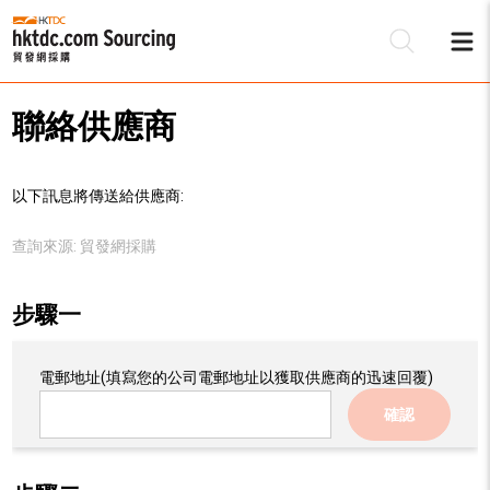
聯絡供應商
以下訊息將傳送給供應商:
查詢來源:
貿發網採購
步驟一
電郵地址
(填寫您的公司電郵地址以獲取供應商的迅速回覆)
確認