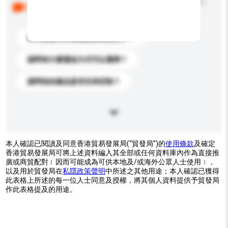
以下是其他買家提出的常見問題。點擊以將它們添加到
你的查詢訊息中。
你們能提供的最優惠價格是多少？
請問有什麼運送方式可以選擇？
請問你的產品是否支持定制？
本人確認已閱讀及同意香港貿易發展局(“貿發局”)的
使用條款
及確定
香港貿易發展局可將上述資料編入其全部或任何資料庫內作為直接推
廣或商貿配對﹝因而可能成為可供本地及/或海外公眾人士使用﹞，
以及用於貿發局在
私隱政策聲明
中所述之其他用途；本人確認已獲得
此表格上所述的每一位人士同意及授權，將其個人資料提供予貿發局
作此表格提及的用途。