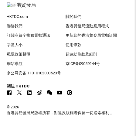
HKTDC.com
關於我們
聯絡我們
香港貿發局流動應用程式
訂閱商貿全接觸電郵通訊
更新您的香港貿發局電郵訂閱
字體大小
使用條款
私隱政策聲明
超連結條款及細則
網站導航
京ICP备09059244号
京公网安备 11010102003523号
關注 HKTDC
© 2026
香港貿易發展局版權所有，對違反版權者保留一切追索權利 。