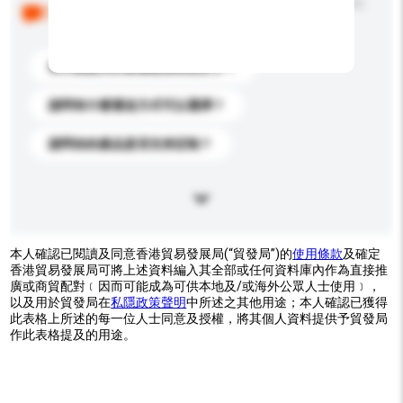
以下是其他買家提出的常見問題。點擊以將它們添加到
你的查詢訊息中。
你們能提供的最優惠價格是多少？
請問有什麼運送方式可以選擇？
請問你的產品是否支持定制？
本人確認已閱讀及同意香港貿易發展局(“貿發局”)的
使用條款
及確定
香港貿易發展局可將上述資料編入其全部或任何資料庫內作為直接推
廣或商貿配對﹝因而可能成為可供本地及/或海外公眾人士使用﹞，
以及用於貿發局在
私隱政策聲明
中所述之其他用途；本人確認已獲得
此表格上所述的每一位人士同意及授權，將其個人資料提供予貿發局
作此表格提及的用途。