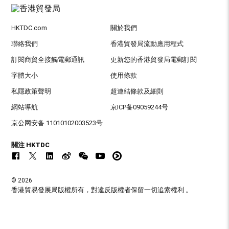
HKTDC.com
關於我們
聯絡我們
香港貿發局流動應用程式
訂閱商貿全接觸電郵通訊
更新您的香港貿發局電郵訂閱
字體大小
使用條款
私隱政策聲明
超連結條款及細則
網站導航
京ICP备09059244号
京公网安备 11010102003523号
關注 HKTDC
© 2026
香港貿易發展局版權所有，對違反版權者保留一切追索權利 。