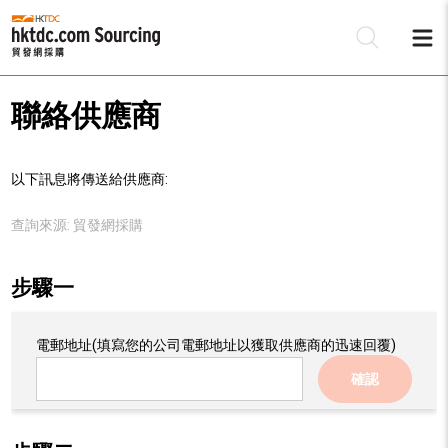
聯絡供應商
以下訊息將傳送給供應商:
查詢來源:
貿發網採購
步驟一
電郵地址
(填寫您的公司電郵地址以獲取供應商的迅速回覆)
確認