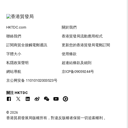
HKTDC.com
關於我們
聯絡我們
香港貿發局流動應用程式
訂閱商貿全接觸電郵通訊
更新您的香港貿發局電郵訂閱
字體大小
使用條款
私隱政策聲明
超連結條款及細則
網站導航
京ICP备09059244号
京公网安备 11010102003523号
關注 HKTDC
© 2026
香港貿易發展局版權所有，對違反版權者保留一切追索權利 。