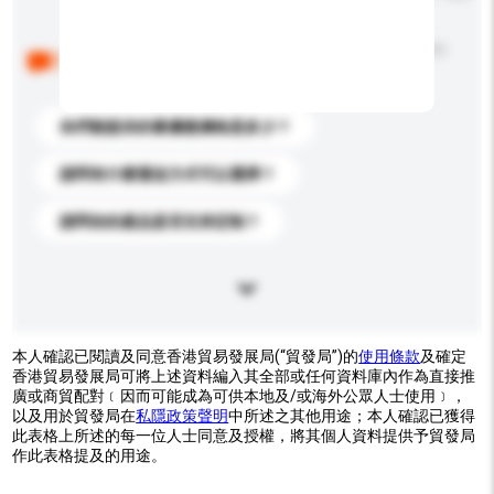
以下是其他買家提出的常見問題。點擊以將它們添加到
你的查詢訊息中。
你們能提供的最優惠價格是多少？
請問有什麼運送方式可以選擇？
請問你的產品是否支持定制？
本人確認已閱讀及同意香港貿易發展局(“貿發局”)的
使用條款
及確定
香港貿易發展局可將上述資料編入其全部或任何資料庫內作為直接推
廣或商貿配對﹝因而可能成為可供本地及/或海外公眾人士使用﹞，
以及用於貿發局在
私隱政策聲明
中所述之其他用途；本人確認已獲得
此表格上所述的每一位人士同意及授權，將其個人資料提供予貿發局
作此表格提及的用途。