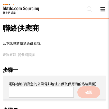
聯絡供應商
以下訊息將傳送給供應商:
查詢來源:
貿發網採購
步驟一
電郵地址
(填寫您的公司電郵地址以獲取供應商的迅速回覆)
確認