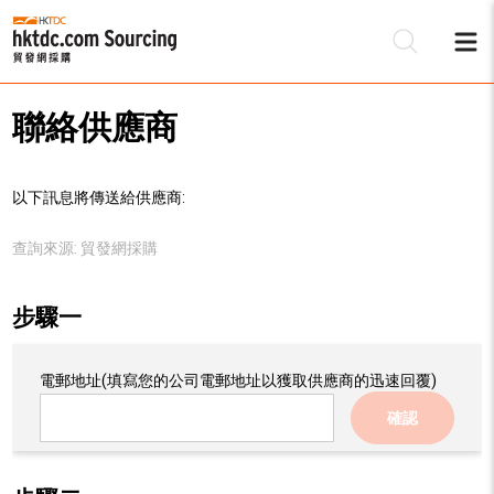
聯絡供應商
以下訊息將傳送給供應商:
查詢來源:
貿發網採購
步驟一
電郵地址
(填寫您的公司電郵地址以獲取供應商的迅速回覆)
確認