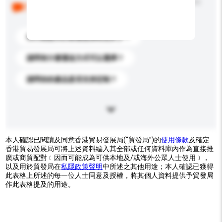
以下是其他買家提出的常見問題。點擊以將它們添加到
你的查詢訊息中。
你們能提供的最優惠價格是多少？
請問有什麼運送方式可以選擇？
請問你的產品是否支持定制？
本人確認已閱讀及同意香港貿易發展局(“貿發局”)的
使用條款
及確定
香港貿易發展局可將上述資料編入其全部或任何資料庫內作為直接推
廣或商貿配對﹝因而可能成為可供本地及/或海外公眾人士使用﹞，
以及用於貿發局在
私隱政策聲明
中所述之其他用途；本人確認已獲得
此表格上所述的每一位人士同意及授權，將其個人資料提供予貿發局
作此表格提及的用途。