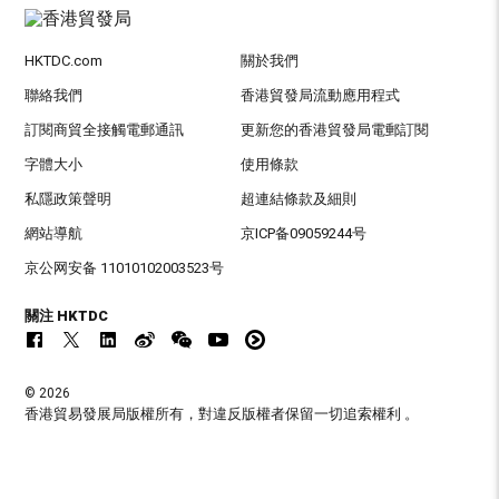
HKTDC.com
關於我們
聯絡我們
香港貿發局流動應用程式
訂閱商貿全接觸電郵通訊
更新您的香港貿發局電郵訂閱
字體大小
使用條款
私隱政策聲明
超連結條款及細則
網站導航
京ICP备09059244号
京公网安备 11010102003523号
關注 HKTDC
© 2026
香港貿易發展局版權所有，對違反版權者保留一切追索權利 。