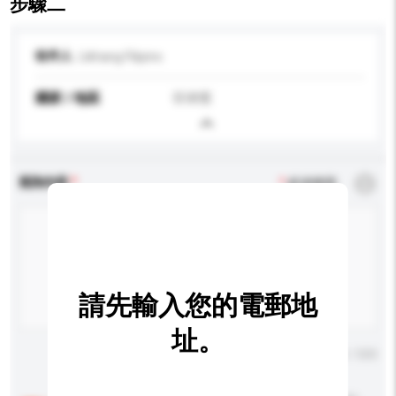
步驟二
收件人
Likhang Filipino
國家 / 地區
菲律賓
查詢內容
*
必須填寫
請先輸入您的電郵地
址。
輸入字數上限: 0 / 500