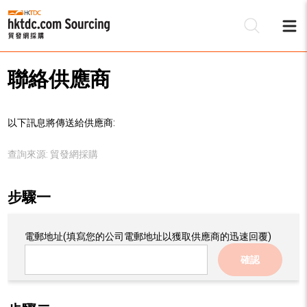
聯絡供應商
以下訊息將傳送給供應商:
查詢來源:
貿發網採購
步驟一
電郵地址
(填寫您的公司電郵地址以獲取供應商的迅速回覆)
確認