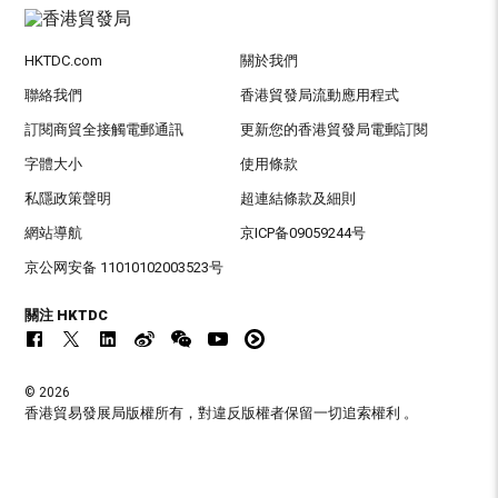
HKTDC.com
關於我們
聯絡我們
香港貿發局流動應用程式
訂閱商貿全接觸電郵通訊
更新您的香港貿發局電郵訂閱
字體大小
使用條款
私隱政策聲明
超連結條款及細則
網站導航
京ICP备09059244号
京公网安备 11010102003523号
關注 HKTDC
© 2026
香港貿易發展局版權所有，對違反版權者保留一切追索權利 。