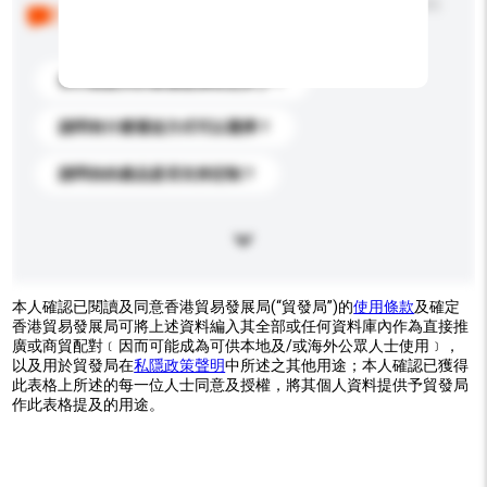
以下是其他買家提出的常見問題。點擊以將它們添加到
你的查詢訊息中。
你們能提供的最優惠價格是多少？
請問有什麼運送方式可以選擇？
請問你的產品是否支持定制？
本人確認已閱讀及同意香港貿易發展局(“貿發局”)的
使用條款
及確定
香港貿易發展局可將上述資料編入其全部或任何資料庫內作為直接推
廣或商貿配對﹝因而可能成為可供本地及/或海外公眾人士使用﹞，
以及用於貿發局在
私隱政策聲明
中所述之其他用途；本人確認已獲得
此表格上所述的每一位人士同意及授權，將其個人資料提供予貿發局
作此表格提及的用途。