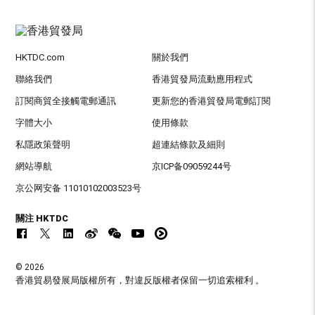
HKTDC.com
關於我們
聯絡我們
香港貿發局流動應用程式
訂閱商貿全接觸電郵通訊
更新您的香港貿發局電郵訂閱
字體大小
使用條款
私隱政策聲明
超連結條款及細則
網站導航
京ICP备09059244号
京公网安备 11010102003523号
關注 HKTDC
© 2026
香港貿易發展局版權所有，對違反版權者保留一切追索權利 。