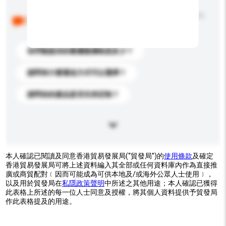
以下是其他買家提出的常見問題。點擊以將它們添加到
你的查詢訊息中。
你們能提供的最優惠價格是多少？
請問有什麼運送方式可以選擇？
請問你的產品是否支持定制？
本人確認已閱讀及同意香港貿易發展局(“貿發局”)的
使用條款
及確定
香港貿易發展局可將上述資料編入其全部或任何資料庫內作為直接推
廣或商貿配對﹝因而可能成為可供本地及/或海外公眾人士使用﹞，
以及用於貿發局在
私隱政策聲明
中所述之其他用途；本人確認已獲得
此表格上所述的每一位人士同意及授權，將其個人資料提供予貿發局
作此表格提及的用途。