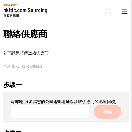
聯絡供應商
以下訊息將傳送給供應商:
查詢來源:
貿發網採購
步驟一
電郵地址
(填寫您的公司電郵地址以獲取供應商的迅速回覆)
確認