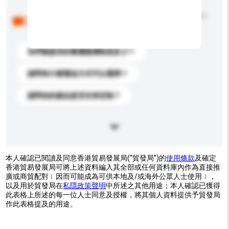
以下是其他買家提出的常見問題。點擊以將它們添加到
你的查詢訊息中。
你們能提供的最優惠價格是多少？
請問有什麼運送方式可以選擇？
請問你的產品是否支持定制？
本人確認已閱讀及同意香港貿易發展局(“貿發局”)的
使用條款
及確定
香港貿易發展局可將上述資料編入其全部或任何資料庫內作為直接推
廣或商貿配對﹝因而可能成為可供本地及/或海外公眾人士使用﹞，
以及用於貿發局在
私隱政策聲明
中所述之其他用途；本人確認已獲得
此表格上所述的每一位人士同意及授權，將其個人資料提供予貿發局
作此表格提及的用途。