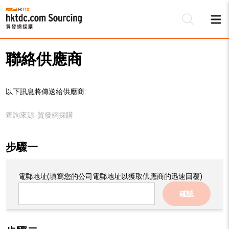
聯絡供應商
以下訊息將傳送給供應商:
查詢來源:
貿發網採購
步驟一
電郵地址
(填寫您的公司電郵地址以獲取供應商的迅速回覆)
確認