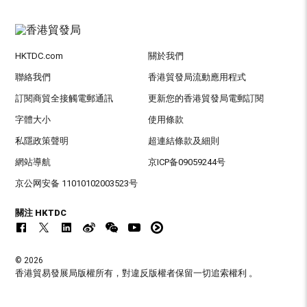
HKTDC.com
關於我們
聯絡我們
香港貿發局流動應用程式
訂閱商貿全接觸電郵通訊
更新您的香港貿發局電郵訂閱
字體大小
使用條款
私隱政策聲明
超連結條款及細則
網站導航
京ICP备09059244号
京公网安备 11010102003523号
關注 HKTDC
© 2026
香港貿易發展局版權所有，對違反版權者保留一切追索權利 。