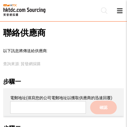
聯絡供應商
以下訊息將傳送給供應商:
查詢來源:
貿發網採購
步驟一
電郵地址
(填寫您的公司電郵地址以獲取供應商的迅速回覆)
確認