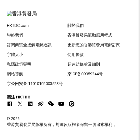
HKTDC.com
關於我們
聯絡我們
香港貿發局流動應用程式
訂閱商貿全接觸電郵通訊
更新您的香港貿發局電郵訂閱
字體大小
使用條款
私隱政策聲明
超連結條款及細則
網站導航
京ICP备09059244号
京公网安备 11010102003523号
關注 HKTDC
© 2026
香港貿易發展局版權所有，對違反版權者保留一切追索權利 。