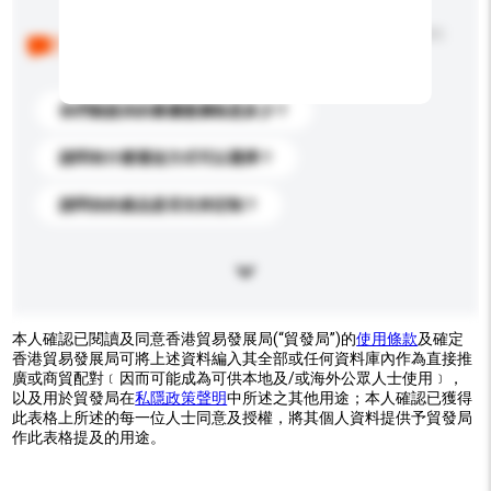
以下是其他買家提出的常見問題。點擊以將它們添加到
你的查詢訊息中。
你們能提供的最優惠價格是多少？
請問有什麼運送方式可以選擇？
請問你的產品是否支持定制？
本人確認已閱讀及同意香港貿易發展局(“貿發局”)的
使用條款
及確定
香港貿易發展局可將上述資料編入其全部或任何資料庫內作為直接推
廣或商貿配對﹝因而可能成為可供本地及/或海外公眾人士使用﹞，
以及用於貿發局在
私隱政策聲明
中所述之其他用途；本人確認已獲得
此表格上所述的每一位人士同意及授權，將其個人資料提供予貿發局
作此表格提及的用途。