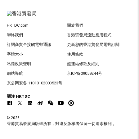
HKTDC.com
關於我們
聯絡我們
香港貿發局流動應用程式
訂閱商貿全接觸電郵通訊
更新您的香港貿發局電郵訂閱
字體大小
使用條款
私隱政策聲明
超連結條款及細則
網站導航
京ICP备09059244号
京公网安备 11010102003523号
關注 HKTDC
© 2026
香港貿易發展局版權所有，對違反版權者保留一切追索權利 。