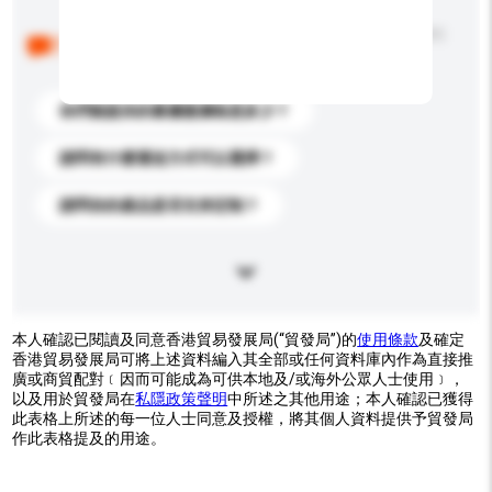
以下是其他買家提出的常見問題。點擊以將它們添加到
你的查詢訊息中。
你們能提供的最優惠價格是多少？
請問有什麼運送方式可以選擇？
請問你的產品是否支持定制？
本人確認已閱讀及同意香港貿易發展局(“貿發局”)的
使用條款
及確定
香港貿易發展局可將上述資料編入其全部或任何資料庫內作為直接推
廣或商貿配對﹝因而可能成為可供本地及/或海外公眾人士使用﹞，
以及用於貿發局在
私隱政策聲明
中所述之其他用途；本人確認已獲得
此表格上所述的每一位人士同意及授權，將其個人資料提供予貿發局
作此表格提及的用途。