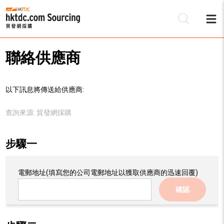
聯絡供應商
以下訊息將傳送給供應商:
查詢來源:
貿發網採購
步驟一
電郵地址
(填寫您的公司電郵地址以獲取供應商的迅速回覆)
確認