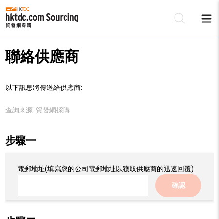
聯絡供應商
以下訊息將傳送給供應商:
查詢來源:
貿發網採購
步驟一
電郵地址
(填寫您的公司電郵地址以獲取供應商的迅速回覆)
確認