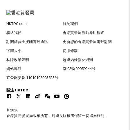
HKTDC.com
關於我們
聯絡我們
香港貿發局流動應用程式
訂閱商貿全接觸電郵通訊
更新您的香港貿發局電郵訂閱
字體大小
使用條款
私隱政策聲明
超連結條款及細則
網站導航
京ICP备09059244号
京公网安备 11010102003523号
關注 HKTDC
© 2026
香港貿易發展局版權所有，對違反版權者保留一切追索權利 。