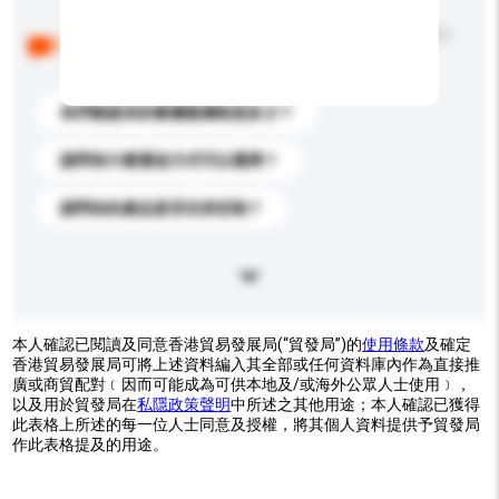
以下是其他買家提出的常見問題。點擊以將它們添加到
你的查詢訊息中。
你們能提供的最優惠價格是多少？
請問有什麼運送方式可以選擇？
請問你的產品是否支持定制？
本人確認已閱讀及同意香港貿易發展局(“貿發局”)的
使用條款
及確定
香港貿易發展局可將上述資料編入其全部或任何資料庫內作為直接推
廣或商貿配對﹝因而可能成為可供本地及/或海外公眾人士使用﹞，
以及用於貿發局在
私隱政策聲明
中所述之其他用途；本人確認已獲得
此表格上所述的每一位人士同意及授權，將其個人資料提供予貿發局
作此表格提及的用途。