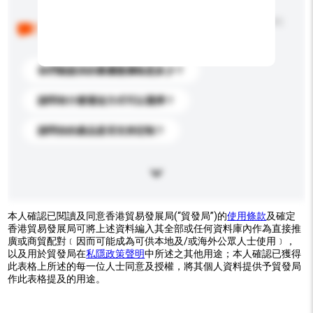
以下是其他買家提出的常見問題。點擊以將它們添加到
你的查詢訊息中。
你們能提供的最優惠價格是多少？
請問有什麼運送方式可以選擇？
請問你的產品是否支持定制？
本人確認已閱讀及同意香港貿易發展局(“貿發局”)的
使用條款
及確定
香港貿易發展局可將上述資料編入其全部或任何資料庫內作為直接推
廣或商貿配對﹝因而可能成為可供本地及/或海外公眾人士使用﹞，
以及用於貿發局在
私隱政策聲明
中所述之其他用途；本人確認已獲得
此表格上所述的每一位人士同意及授權，將其個人資料提供予貿發局
作此表格提及的用途。