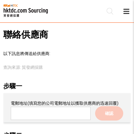
聯絡供應商
以下訊息將傳送給供應商:
查詢來源:
貿發網採購
步驟一
電郵地址
(填寫您的公司電郵地址以獲取供應商的迅速回覆)
確認