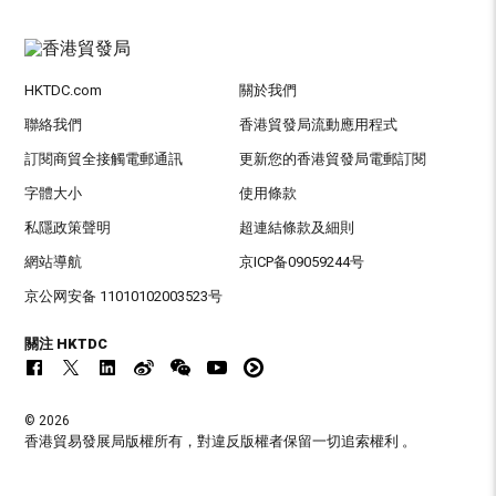
HKTDC.com
關於我們
聯絡我們
香港貿發局流動應用程式
訂閱商貿全接觸電郵通訊
更新您的香港貿發局電郵訂閱
字體大小
使用條款
私隱政策聲明
超連結條款及細則
網站導航
京ICP备09059244号
京公网安备 11010102003523号
關注 HKTDC
© 2026
香港貿易發展局版權所有，對違反版權者保留一切追索權利 。