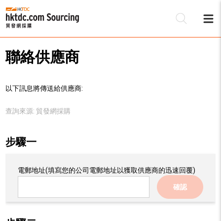
聯絡供應商
以下訊息將傳送給供應商:
查詢來源:
貿發網採購
步驟一
電郵地址
(填寫您的公司電郵地址以獲取供應商的迅速回覆)
確認