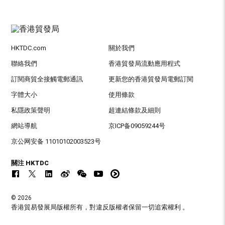
HKTDC.com
關於我們
聯絡我們
香港貿發局流動應用程式
訂閱商貿全接觸電郵通訊
更新您的香港貿發局電郵訂閱
字體大小
使用條款
私隱政策聲明
超連結條款及細則
網站導航
京ICP备09059244号
京公网安备 11010102003523号
關注 HKTDC
© 2026
香港貿易發展局版權所有，對違反版權者保留一切追索權利 。