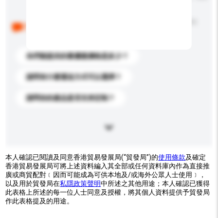
以下是其他買家提出的常見問題。點擊以將它們添加到
你的查詢訊息中。
你們能提供的最優惠價格是多少？
請問有什麼運送方式可以選擇？
請問你的產品是否支持定制？
本人確認已閱讀及同意香港貿易發展局(“貿發局”)的
使用條款
及確定
香港貿易發展局可將上述資料編入其全部或任何資料庫內作為直接推
廣或商貿配對﹝因而可能成為可供本地及/或海外公眾人士使用﹞，
以及用於貿發局在
私隱政策聲明
中所述之其他用途；本人確認已獲得
此表格上所述的每一位人士同意及授權，將其個人資料提供予貿發局
作此表格提及的用途。