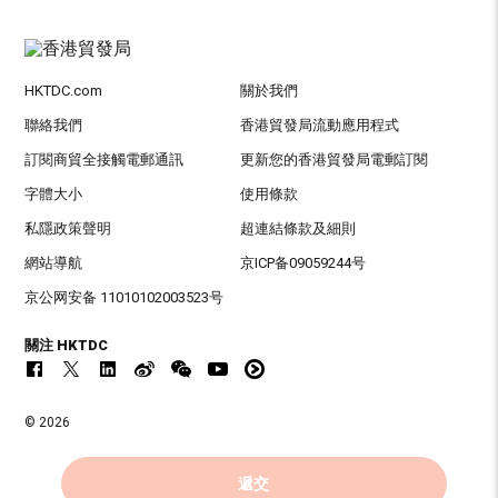
HKTDC.com
關於我們
聯絡我們
香港貿發局流動應用程式
訂閱商貿全接觸電郵通訊
更新您的香港貿發局電郵訂閱
字體大小
使用條款
私隱政策聲明
超連結條款及細則
網站導航
京ICP备09059244号
京公网安备 11010102003523号
關注 HKTDC
© 2026
香港貿易發展局版權所有，對違反版權者保留一切追索權利 。
遞交