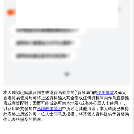
以下是其他買家提出的常見問題。點擊以將它們添加到
你的查詢訊息中。
你們能提供的最優惠價格是多少？
請問有什麼運送方式可以選擇？
請問你的產品是否支持定制？
本人確認已閱讀及同意香港貿易發展局(“貿發局”)的
使用條款
及確定
香港貿易發展局可將上述資料編入其全部或任何資料庫內作為直接推
廣或商貿配對﹝因而可能成為可供本地及/或海外公眾人士使用﹞，
以及用於貿發局在
私隱政策聲明
中所述之其他用途；本人確認已獲得
此表格上所述的每一位人士同意及授權，將其個人資料提供予貿發局
作此表格提及的用途。