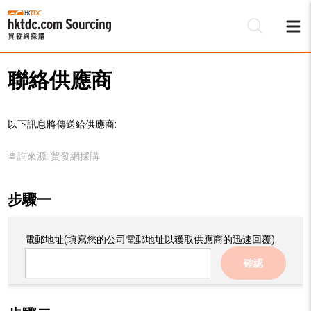
聯絡供應商
以下訊息將傳送給供應商:
查詢來源:
貿發網採購
步驟一
電郵地址
(填寫您的公司電郵地址以獲取供應商的迅速回覆)
確認