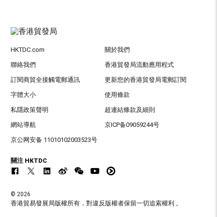
HKTDC.com
關於我們
聯絡我們
香港貿發局流動應用程式
訂閱商貿全接觸電郵通訊
更新您的香港貿發局電郵訂閱
字體大小
使用條款
私隱政策聲明
超連結條款及細則
網站導航
京ICP备09059244号
京公网安备 11010102003523号
關注 HKTDC
© 2026
香港貿易發展局版權所有，對違反版權者保留一切追索權利 。