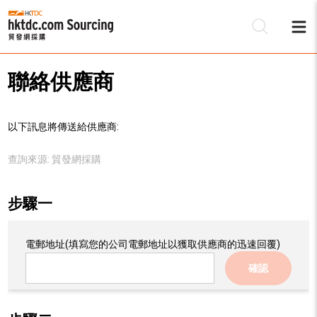
聯絡供應商
以下訊息將傳送給供應商:
查詢來源:
貿發網採購
步驟一
電郵地址
(填寫您的公司電郵地址以獲取供應商的迅速回覆)
確認