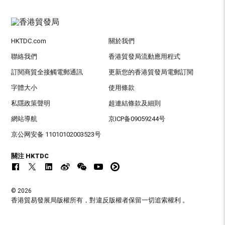
HKTDC.com
關於我們
聯絡我們
香港貿發局流動應用程式
訂閱商貿全接觸電郵通訊
更新您的香港貿發局電郵訂閱
字體大小
使用條款
私隱政策聲明
超連結條款及細則
網站導航
京ICP备09059244号
京公网安备 11010102003523号
關注 HKTDC
© 2026
香港貿易發展局版權所有，對違反版權者保留一切追索權利 。