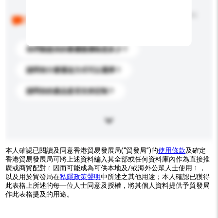
以下是其他買家提出的常見問題。點擊以將它們添加到
你的查詢訊息中。
你們能提供的最優惠價格是多少？
請問有什麼運送方式可以選擇？
請問你的產品是否支持定制？
本人確認已閱讀及同意香港貿易發展局(“貿發局”)的
使用條款
及確定
香港貿易發展局可將上述資料編入其全部或任何資料庫內作為直接推
廣或商貿配對﹝因而可能成為可供本地及/或海外公眾人士使用﹞，
以及用於貿發局在
私隱政策聲明
中所述之其他用途；本人確認已獲得
此表格上所述的每一位人士同意及授權，將其個人資料提供予貿發局
作此表格提及的用途。