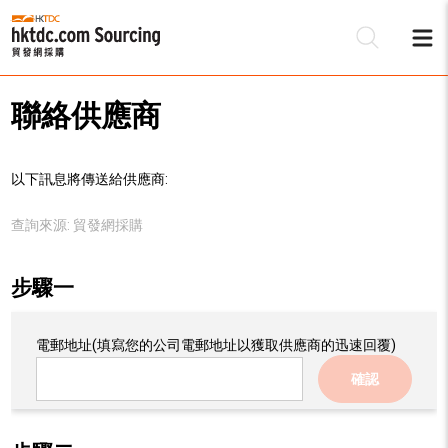
聯絡供應商
以下訊息將傳送給供應商:
查詢來源:
貿發網採購
步驟一
電郵地址
(填寫您的公司電郵地址以獲取供應商的迅速回覆)
確認