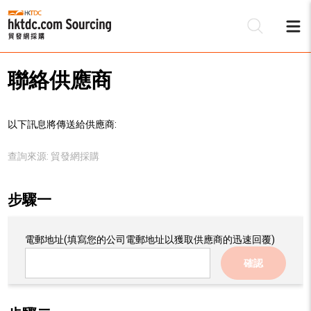
聯絡供應商
以下訊息將傳送給供應商:
查詢來源:
貿發網採購
步驟一
電郵地址
(填寫您的公司電郵地址以獲取供應商的迅速回覆)
確認