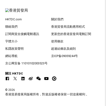
HKTDC.com
關於我們
聯絡我們
香港貿發局流動應用程式
訂閱商貿全接觸電郵通訊
更新您的香港貿發局電郵訂閱
字體大小
使用條款
私隱政策聲明
超連結條款及細則
網站導航
京ICP备09059244号
京公网安备 11010102003523号
關注 HKTDC
© 2026
香港貿易發展局版權所有，對違反版權者保留一切追索權利 。