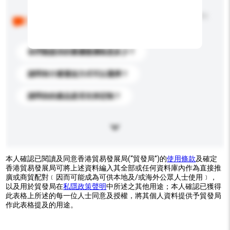
以下是其他買家提出的常見問題。點擊以將它們添加到
你的查詢訊息中。
你們能提供的最優惠價格是多少？
請問有什麼運送方式可以選擇？
請問你的產品是否支持定制？
本人確認已閱讀及同意香港貿易發展局(“貿發局”)的
使用條款
及確定
香港貿易發展局可將上述資料編入其全部或任何資料庫內作為直接推
廣或商貿配對﹝因而可能成為可供本地及/或海外公眾人士使用﹞，
以及用於貿發局在
私隱政策聲明
中所述之其他用途；本人確認已獲得
此表格上所述的每一位人士同意及授權，將其個人資料提供予貿發局
作此表格提及的用途。