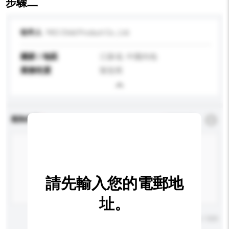
步驟二
收件人
YKO Child Product Co., Ltd.
國家 / 地區
江蘇省, 中國內地
業務性質
製造商
查詢內容
*
必須填寫
請先輸入您的電郵地
址。
輸入字數上限: 0 / 500