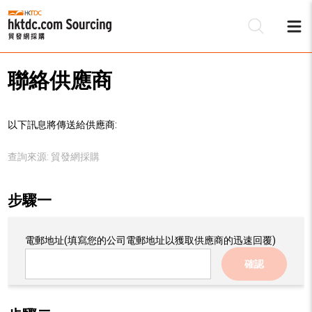
聯絡供應商
以下訊息將傳送給供應商:
查詢來源:
貿發網採購
步驟一
電郵地址
(填寫您的公司電郵地址以獲取供應商的迅速回覆)
確認