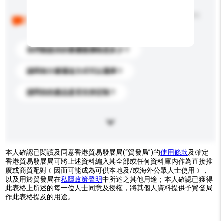
以下是其他買家提出的常見問題。點擊以將它們添加到
你的查詢訊息中。
你們能提供的最優惠價格是多少？
請問有什麼運送方式可以選擇？
請問你的產品是否支持定制？
本人確認已閱讀及同意香港貿易發展局(“貿發局”)的
使用條款
及確定
香港貿易發展局可將上述資料編入其全部或任何資料庫內作為直接推
廣或商貿配對﹝因而可能成為可供本地及/或海外公眾人士使用﹞，
以及用於貿發局在
私隱政策聲明
中所述之其他用途；本人確認已獲得
此表格上所述的每一位人士同意及授權，將其個人資料提供予貿發局
作此表格提及的用途。