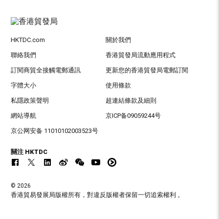
HKTDC.com
關於我們
聯絡我們
香港貿發局流動應用程式
訂閱商貿全接觸電郵通訊
更新您的香港貿發局電郵訂閱
字體大小
使用條款
私隱政策聲明
超連結條款及細則
網站導航
京ICP备09059244号
京公网安备 11010102003523号
關注 HKTDC
© 2026
香港貿易發展局版權所有，對違反版權者保留一切追索權利 。