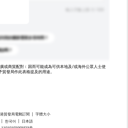
輸入字數上限: 0 / 500
送到我的國家需要多長時間？
標誌嗎？
廣或商貿配對﹝因而可能成為可供本地及/或海外公眾人士使
予貿發局作此表格提及的用途。
香港貿發局電郵訂閱
字體大小
한국어
日本語
1010102003523号