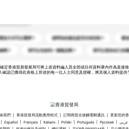
到你的查詢訊息中。
運送方式可以選擇？
請問你的產品是否支持定制？
運
錄嗎？
我可以先收到一個樣品嗎？
我可以添加自己的
確定香港貿易發展局可將上述資料編入其全部或任何資料庫內作為直接推
人確認已獲得此表格上所述的每一位人士同意及授權，將其個人資料提供
絡我們
香港貿發局流動應用程式
訂閱商貿全接觸電郵通訊
更新您的
Español
Français
Italiano
Polski
Português
Pусский
عربى
策聲明
超連結條款及細則
網站導航
京ICP备09059244号
京公网安备 1