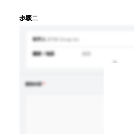
步驟二
收件人
ATNS Group Inc.
國家 / 地區
南韓
查詢內容