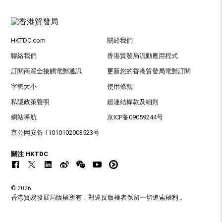
HKTDC.com
關於我們
聯絡我們
香港貿發局流動應用程式
訂閱商貿全接觸電郵通訊
更新您的香港貿發局電郵訂閱
字體大小
使用條款
私隱政策聲明
超連結條款及細則
網站導航
京ICP备09059244号
京公网安备 11010102003523号
關注 HKTDC
© 2026
香港貿易發展局版權所有，對違反版權者保留一切追索權利 。