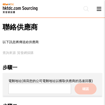
聯絡供應商
以下訊息將傳送給供應商:
查詢來源:
貿發網採購
步驟一
電郵地址
(填寫您的公司電郵地址以獲取供應商的迅速回覆)
確認