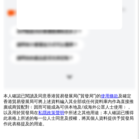
以下是其他買家提出的常見問題。點擊以將它們添加到
你的查詢訊息中。
你們能提供的最優惠價格是多少？
請問有什麼運送方式可以選擇？
請問你的產品是否支持定制？
本人確認已閱讀及同意香港貿易發展局(“貿發局”)的
使用條款
及確定
香港貿易發展局可將上述資料編入其全部或任何資料庫內作為直接推
廣或商貿配對﹝因而可能成為可供本地及/或海外公眾人士使用﹞，
以及用於貿發局在
私隱政策聲明
中所述之其他用途；本人確認已獲得
此表格上所述的每一位人士同意及授權，將其個人資料提供予貿發局
作此表格提及的用途。