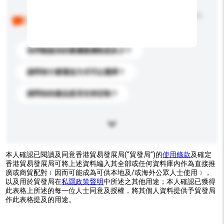
以下是其他買家提出的常見問題。點擊以將它們添加到
你的查詢訊息中。
你們能提供的最優惠價格是多少？
請問有什麼運送方式可以選擇？
請問你的產品是否支持定制？
本人確認已閱讀及同意香港貿易發展局(“貿發局”)的
使用條款
及確定
香港貿易發展局可將上述資料編入其全部或任何資料庫內作為直接推
廣或商貿配對﹝因而可能成為可供本地及/或海外公眾人士使用﹞，
以及用於貿發局在
私隱政策聲明
中所述之其他用途；本人確認已獲得
此表格上所述的每一位人士同意及授權，將其個人資料提供予貿發局
作此表格提及的用途。