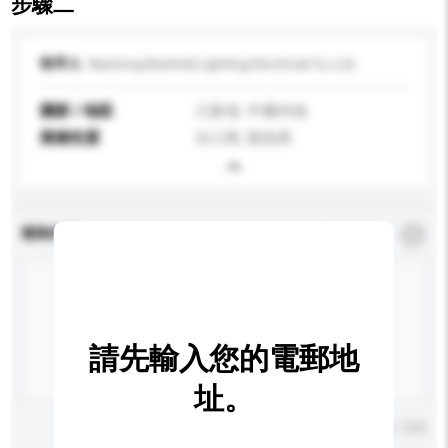
步驟二
收件人
Nantong Beishidi Lighting Electrical Co.,Ltd.
國家 / 地區
江蘇省, 中國內地
業務性質
出口商, 製造商
查詢內容
*
必須填寫
請先輸入您的電郵地
址。
輸入字數上限: 0 / 500