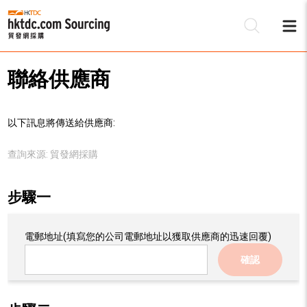
聯絡供應商
以下訊息將傳送給供應商:
查詢來源:
貿發網採購
步驟一
電郵地址
(填寫您的公司電郵地址以獲取供應商的迅速回覆)
確認