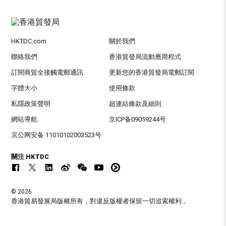
HKTDC.com
關於我們
聯絡我們
香港貿發局流動應用程式
訂閱商貿全接觸電郵通訊
更新您的香港貿發局電郵訂閱
字體大小
使用條款
私隱政策聲明
超連結條款及細則
網站導航
京ICP备09059244号
京公网安备 11010102003523号
關注 HKTDC
© 2026
香港貿易發展局版權所有，對違反版權者保留一切追索權利 。