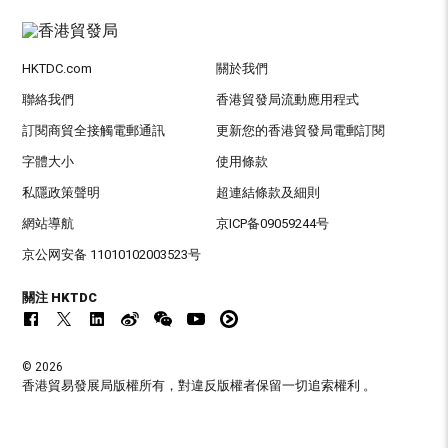
HKTDC.com
關於我們
聯絡我們
香港貿發局流動應用程式
訂閱商貿全接觸電郵通訊
更新您的香港貿發局電郵訂閱
字體大小
使用條款
私隱政策聲明
超連結條款及細則
網站導航
京ICP备09059244号
京公网安备 11010102003523号
關注 HKTDC
© 2026
香港貿易發展局版權所有，對違反版權者保留一切追索權利 。