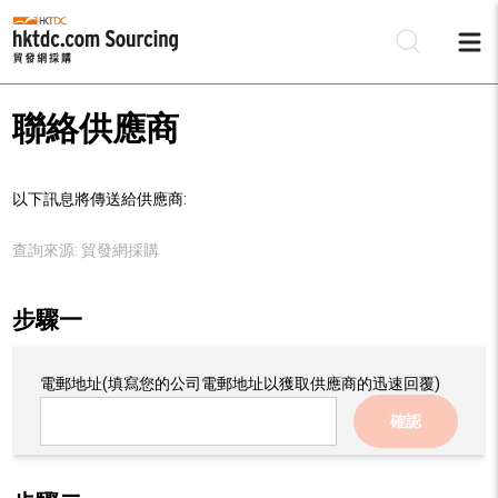
聯絡供應商
以下訊息將傳送給供應商:
查詢來源:
貿發網採購
步驟一
電郵地址
(填寫您的公司電郵地址以獲取供應商的迅速回覆)
確認