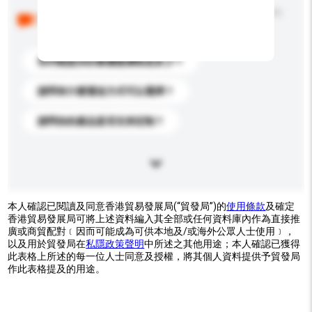
以下是其他買家提出的常見問題。點擊以將它們添加到
你的查詢訊息中。
你們能提供的最優惠價格是多少？
請問有什麼運送方式可以選擇？
請問你的產品是否支持定制？
本人確認已閱讀及同意香港貿易發展局(“貿發局”)的
使用條款
及確定
香港貿易發展局可將上述資料編入其全部或任何資料庫內作為直接推
廣或商貿配對﹝因而可能成為可供本地及/或海外公眾人士使用﹞，
以及用於貿發局在
私隱政策聲明
中所述之其他用途；本人確認已獲得
此表格上所述的每一位人士同意及授權，將其個人資料提供予貿發局
作此表格提及的用途。