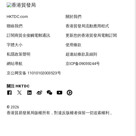
HKTDC.com
關於我們
聯絡我們
香港貿發局流動應用程式
訂閱商貿全接觸電郵通訊
更新您的香港貿發局電郵訂閱
字體大小
使用條款
私隱政策聲明
超連結條款及細則
網站導航
京ICP备09059244号
京公网安备 11010102003523号
關注 HKTDC
© 2026
香港貿易發展局版權所有，對違反版權者保留一切追索權利 。