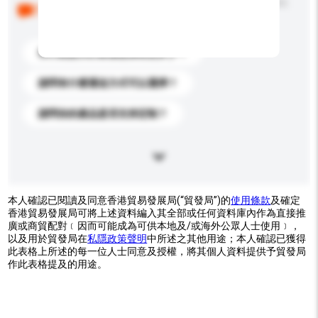
以下是其他買家提出的常見問題。點擊以將它們添加到
你的查詢訊息中。
你們能提供的最優惠價格是多少？
請問有什麼運送方式可以選擇？
請問你的產品是否支持定制？
本人確認已閱讀及同意香港貿易發展局(“貿發局”)的
使用條款
及確定
香港貿易發展局可將上述資料編入其全部或任何資料庫內作為直接推
廣或商貿配對﹝因而可能成為可供本地及/或海外公眾人士使用﹞，
以及用於貿發局在
私隱政策聲明
中所述之其他用途；本人確認已獲得
此表格上所述的每一位人士同意及授權，將其個人資料提供予貿發局
作此表格提及的用途。