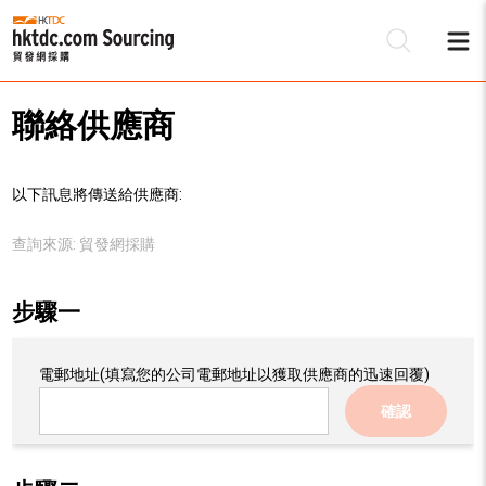
聯絡供應商
以下訊息將傳送給供應商:
查詢來源:
貿發網採購
步驟一
電郵地址
(填寫您的公司電郵地址以獲取供應商的迅速回覆)
確認