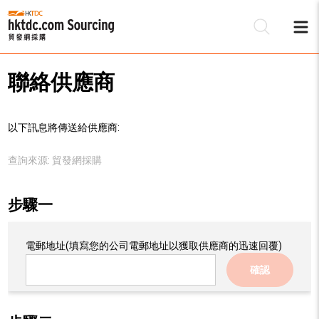
聯絡供應商
以下訊息將傳送給供應商:
查詢來源:
貿發網採購
步驟一
電郵地址
(填寫您的公司電郵地址以獲取供應商的迅速回覆)
確認