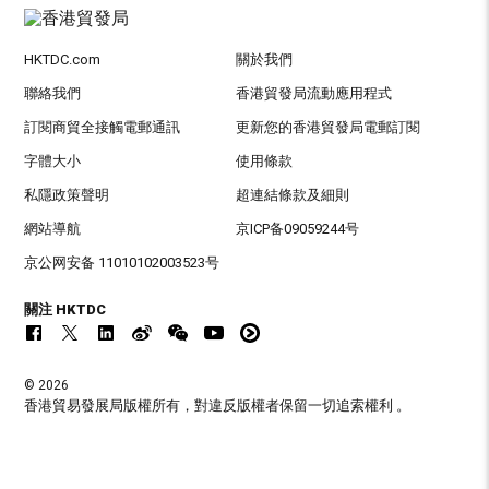
HKTDC.com
關於我們
聯絡我們
香港貿發局流動應用程式
訂閱商貿全接觸電郵通訊
更新您的香港貿發局電郵訂閱
字體大小
使用條款
私隱政策聲明
超連結條款及細則
網站導航
京ICP备09059244号
京公网安备 11010102003523号
關注 HKTDC
© 2026
香港貿易發展局版權所有，對違反版權者保留一切追索權利 。