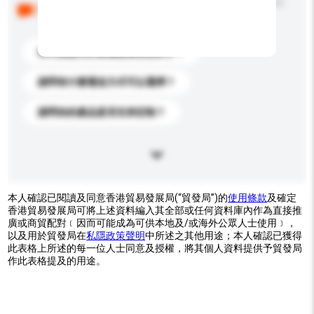
以下是其他買家提出的常見問題。點擊以將它們添加到
你的查詢訊息中。
你們能提供的最優惠價格是多少？
請問有什麼運送方式可以選擇？
請問你的產品是否支持定制？
本人確認已閱讀及同意香港貿易發展局(“貿發局”)的
使用條款
及確定
香港貿易發展局可將上述資料編入其全部或任何資料庫內作為直接推
廣或商貿配對﹝因而可能成為可供本地及/或海外公眾人士使用﹞，
以及用於貿發局在
私隱政策聲明
中所述之其他用途；本人確認已獲得
此表格上所述的每一位人士同意及授權，將其個人資料提供予貿發局
作此表格提及的用途。