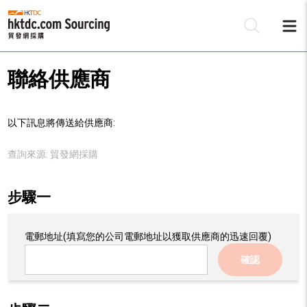
聯絡供應商
以下訊息將傳送給供應商:
查詢來源:
貿發網採購
步驟一
電郵地址
(填寫您的公司電郵地址以獲取供應商的迅速回覆)
確認