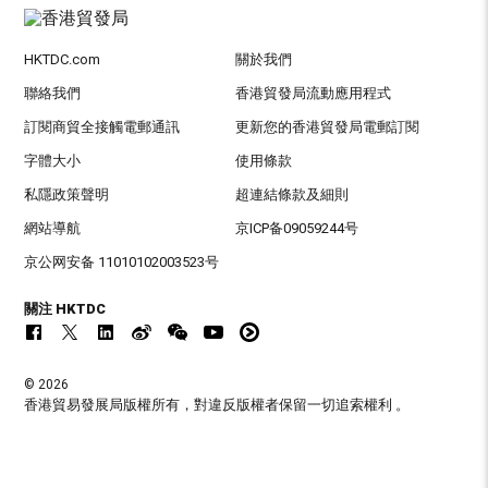
HKTDC.com
關於我們
聯絡我們
香港貿發局流動應用程式
訂閱商貿全接觸電郵通訊
更新您的香港貿發局電郵訂閱
字體大小
使用條款
私隱政策聲明
超連結條款及細則
網站導航
京ICP备09059244号
京公网安备 11010102003523号
關注 HKTDC
© 2026
香港貿易發展局版權所有，對違反版權者保留一切追索權利 。