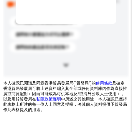
以下是其他買家提出的常見問題。點擊以將它們添加到
你的查詢訊息中。
你們能提供的最優惠價格是多少？
請問有什麼運送方式可以選擇？
請問你的產品是否支持定制？
本人確認已閱讀及同意香港貿易發展局(“貿發局”)的
使用條款
及確定
香港貿易發展局可將上述資料編入其全部或任何資料庫內作為直接推
廣或商貿配對﹝因而可能成為可供本地及/或海外公眾人士使用﹞，
以及用於貿發局在
私隱政策聲明
中所述之其他用途；本人確認已獲得
此表格上所述的每一位人士同意及授權，將其個人資料提供予貿發局
作此表格提及的用途。