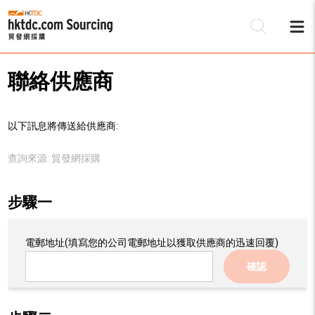
聯絡供應商
以下訊息將傳送給供應商:
查詢來源:
貿發網採購
步驟一
電郵地址
(填寫您的公司電郵地址以獲取供應商的迅速回覆)
確認