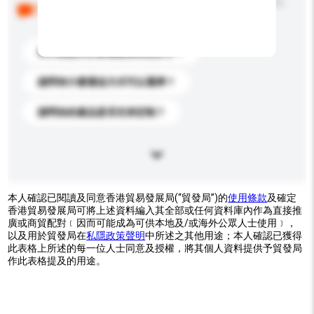
以下是其他買家提出的常見問題。點擊以將它們添加到
你的查詢訊息中。
你們能提供的最優惠價格是多少？
請問有什麼運送方式可以選擇？
請問你的產品是否支持定制？
本人確認已閱讀及同意香港貿易發展局(“貿發局”)的
使用條款
及確定
香港貿易發展局可將上述資料編入其全部或任何資料庫內作為直接推
廣或商貿配對﹝因而可能成為可供本地及/或海外公眾人士使用﹞，
以及用於貿發局在
私隱政策聲明
中所述之其他用途；本人確認已獲得
此表格上所述的每一位人士同意及授權，將其個人資料提供予貿發局
作此表格提及的用途。