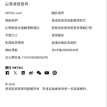
HKTDC.com
關於我們
聯絡我們
香港貿發局流動應用程式
訂閱商貿全接觸電郵通訊
更新您的香港貿發局電郵訂閱
字體大小
使用條款
私隱政策聲明
超連結條款及細則
網站導航
京ICP备09059244号
京公网安备 11010102003523号
關注 HKTDC
© 2026
香港貿易發展局版權所有，對違反版權者保留一切追索權利 。