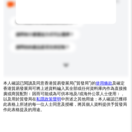
以下是其他買家提出的常見問題。點擊以將它們添加到
你的查詢訊息中。
你們能提供的最優惠價格是多少？
請問有什麼運送方式可以選擇？
請問你的產品是否支持定制？
本人確認已閱讀及同意香港貿易發展局(“貿發局”)的
使用條款
及確定
香港貿易發展局可將上述資料編入其全部或任何資料庫內作為直接推
廣或商貿配對﹝因而可能成為可供本地及/或海外公眾人士使用﹞，
以及用於貿發局在
私隱政策聲明
中所述之其他用途；本人確認已獲得
此表格上所述的每一位人士同意及授權，將其個人資料提供予貿發局
作此表格提及的用途。