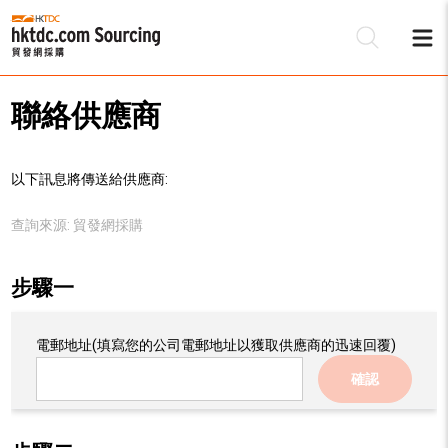
聯絡供應商
以下訊息將傳送給供應商:
查詢來源:
貿發網採購
步驟一
電郵地址
(填寫您的公司電郵地址以獲取供應商的迅速回覆)
確認