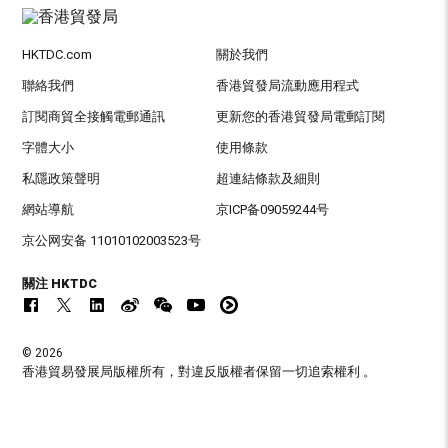
HKTDC.com
關於我們
聯絡我們
香港貿發局流動應用程式
訂閱商貿全接觸電郵通訊
更新您的香港貿發局電郵訂閱
字體大小
使用條款
私隱政策聲明
超連結條款及細則
網站導航
京ICP备09059244号
京公网安备 11010102003523号
關注 HKTDC
© 2026
香港貿易發展局版權所有，對違反版權者保留一切追索權利 。