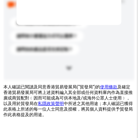
以下是其他買家提出的常見問題。點擊以將它們添加到
你的查詢訊息中。
你們能提供的最優惠價格是多少？
請問有什麼運送方式可以選擇？
請問你的產品是否支持定制？
本人確認已閱讀及同意香港貿易發展局(“貿發局”)的
使用條款
及確定
香港貿易發展局可將上述資料編入其全部或任何資料庫內作為直接推
廣或商貿配對﹝因而可能成為可供本地及/或海外公眾人士使用﹞，
以及用於貿發局在
私隱政策聲明
中所述之其他用途；本人確認已獲得
此表格上所述的每一位人士同意及授權，將其個人資料提供予貿發局
作此表格提及的用途。