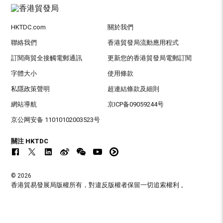
HKTDC.com
關於我們
聯絡我們
香港貿發局流動應用程式
訂閱商貿全接觸電郵通訊
更新您的香港貿發局電郵訂閱
字體大小
使用條款
私隱政策聲明
超連結條款及細則
網站導航
京ICP备09059244号
京公网安备 11010102003523号
關注 HKTDC
© 2026
香港貿易發展局版權所有，對違反版權者保留一切追索權利 。