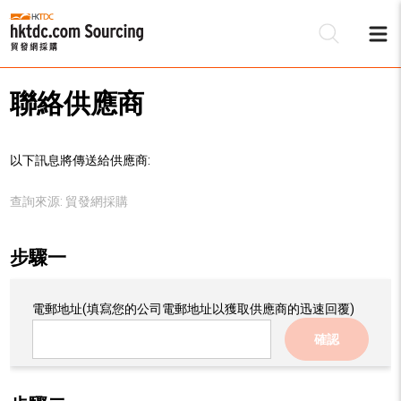
聯絡供應商
以下訊息將傳送給供應商:
查詢來源:
貿發網採購
步驟一
電郵地址
(填寫您的公司電郵地址以獲取供應商的迅速回覆)
確認