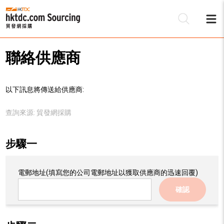
聯絡供應商
以下訊息將傳送給供應商:
查詢來源:
貿發網採購
步驟一
電郵地址
(填寫您的公司電郵地址以獲取供應商的迅速回覆)
確認