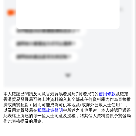
以下是其他買家提出的常見問題。點擊以將它們添加到
你的查詢訊息中。
你們能提供的最優惠價格是多少？
請問有什麼運送方式可以選擇？
請問你的產品是否支持定制？
本人確認已閱讀及同意香港貿易發展局(“貿發局”)的
使用條款
及確定
香港貿易發展局可將上述資料編入其全部或任何資料庫內作為直接推
廣或商貿配對﹝因而可能成為可供本地及/或海外公眾人士使用﹞，
以及用於貿發局在
私隱政策聲明
中所述之其他用途；本人確認已獲得
此表格上所述的每一位人士同意及授權，將其個人資料提供予貿發局
作此表格提及的用途。