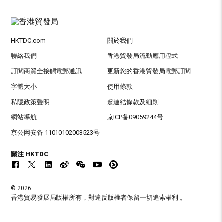
HKTDC.com
關於我們
聯絡我們
香港貿發局流動應用程式
訂閱商貿全接觸電郵通訊
更新您的香港貿發局電郵訂閱
字體大小
使用條款
私隱政策聲明
超連結條款及細則
網站導航
京ICP备09059244号
京公网安备 11010102003523号
關注 HKTDC
© 2026
香港貿易發展局版權所有，對違反版權者保留一切追索權利 。