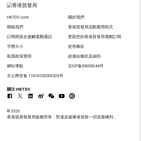
HKTDC.com
關於我們
聯絡我們
香港貿發局流動應用程式
訂閱商貿全接觸電郵通訊
更新您的香港貿發局電郵訂閱
字體大小
使用條款
私隱政策聲明
超連結條款及細則
網站導航
京ICP备09059244号
京公网安备 11010102003523号
關注 HKTDC
© 2026
香港貿易發展局版權所有，對違反版權者保留一切追索權利 。