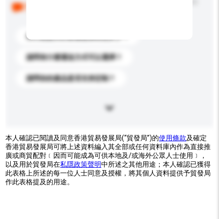
以下是其他買家提出的常見問題。點擊以將它們添加到
你的查詢訊息中。
你們能提供的最優惠價格是多少？
請問有什麼運送方式可以選擇？
請問你的產品是否支持定制？
本人確認已閱讀及同意香港貿易發展局(“貿發局”)的
使用條款
及確定
香港貿易發展局可將上述資料編入其全部或任何資料庫內作為直接推
廣或商貿配對﹝因而可能成為可供本地及/或海外公眾人士使用﹞，
以及用於貿發局在
私隱政策聲明
中所述之其他用途；本人確認已獲得
此表格上所述的每一位人士同意及授權，將其個人資料提供予貿發局
作此表格提及的用途。