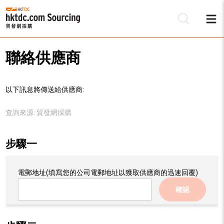
聯絡供應商
以下訊息將傳送給供應商:
查詢來源:
貿發網採購
步驟一
電郵地址
(填寫您的公司電郵地址以獲取供應商的迅速回覆)
確認