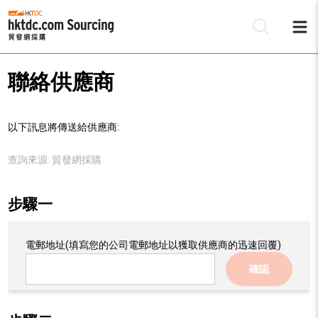
聯絡供應商
以下訊息將傳送給供應商:
查詢來源:
貿發網採購
步驟一
電郵地址
(填寫您的公司電郵地址以獲取供應商的迅速回覆)
確認