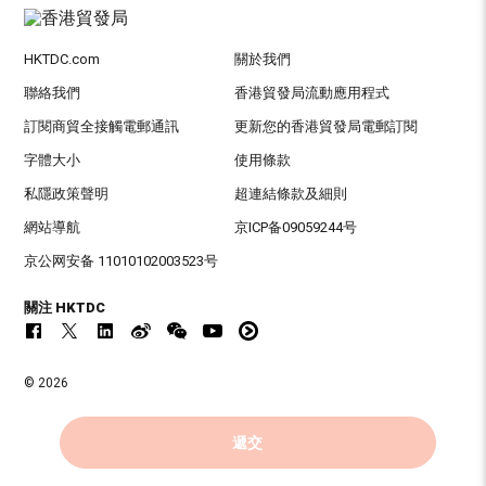
HKTDC.com
關於我們
聯絡我們
香港貿發局流動應用程式
訂閱商貿全接觸電郵通訊
更新您的香港貿發局電郵訂閱
字體大小
使用條款
私隱政策聲明
超連結條款及細則
網站導航
京ICP备09059244号
京公网安备 11010102003523号
關注 HKTDC
© 2026
香港貿易發展局版權所有，對違反版權者保留一切追索權利 。
遞交