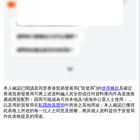
以下是其他買家提出的常見問題。點擊以將它們添加到
你的查詢訊息中。
你們能提供的最優惠價格是多少？
請問有什麼運送方式可以選擇？
請問你的產品是否支持定制？
本人確認已閱讀及同意香港貿易發展局(“貿發局”)的
使用條款
及確定
香港貿易發展局可將上述資料編入其全部或任何資料庫內作為直接推
廣或商貿配對﹝因而可能成為可供本地及/或海外公眾人士使用﹞，
以及用於貿發局在
私隱政策聲明
中所述之其他用途；本人確認已獲得
此表格上所述的每一位人士同意及授權，將其個人資料提供予貿發局
作此表格提及的用途。