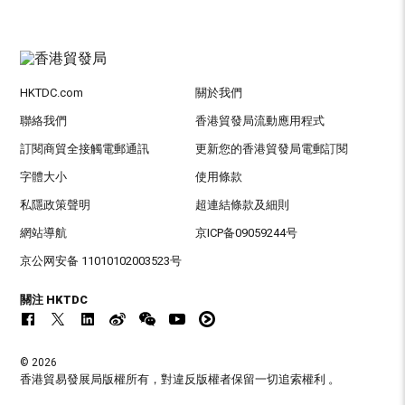
HKTDC.com
關於我們
聯絡我們
香港貿發局流動應用程式
訂閱商貿全接觸電郵通訊
更新您的香港貿發局電郵訂閱
字體大小
使用條款
私隱政策聲明
超連結條款及細則
網站導航
京ICP备09059244号
京公网安备 11010102003523号
關注 HKTDC
© 2026
香港貿易發展局版權所有，對違反版權者保留一切追索權利 。