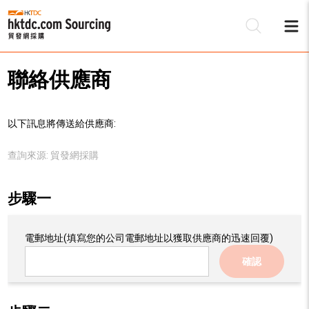
聯絡供應商
以下訊息將傳送給供應商:
查詢來源:
貿發網採購
步驟一
電郵地址
(填寫您的公司電郵地址以獲取供應商的迅速回覆)
確認