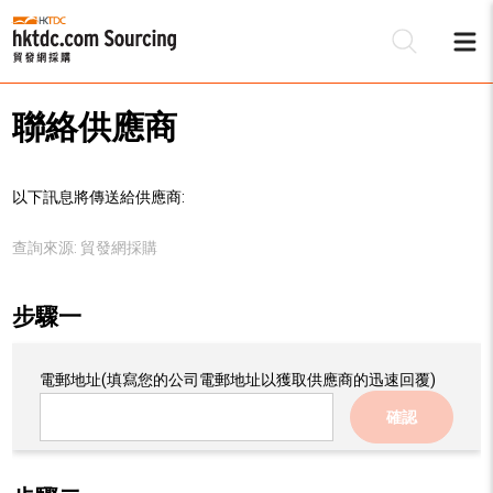
聯絡供應商
以下訊息將傳送給供應商:
查詢來源:
貿發網採購
步驟一
電郵地址
(填寫您的公司電郵地址以獲取供應商的迅速回覆)
確認