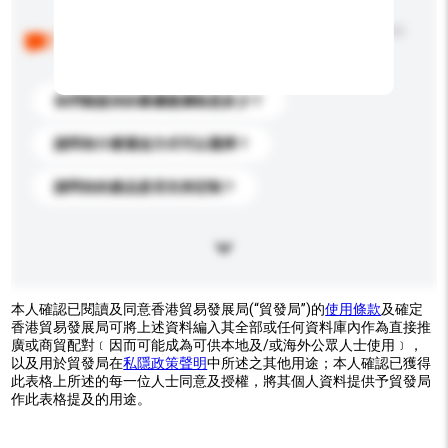
以下是其他買家提出的常見問題。點擊以將它們添加到
你的查詢訊息中。
你們能提供的最優惠價格是多少？
請問有什麼運送方式可以選擇？
請問你的產品是否支持定制？
本人確認已閱讀及同意香港貿易發展局(“貿發局”)的
使用條款
及確定
香港貿易發展局可將上述資料編入其全部或任何資料庫內作為直接推
廣或商貿配對﹝因而可能成為可供本地及/或海外公眾人士使用﹞，
以及用於貿發局在
私隱政策聲明
中所述之其他用途；本人確認已獲得
此表格上所述的每一位人士同意及授權，將其個人資料提供予貿發局
作此表格提及的用途。