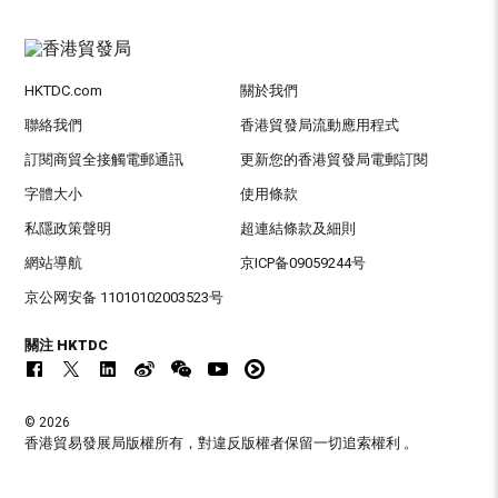
HKTDC.com
關於我們
聯絡我們
香港貿發局流動應用程式
訂閱商貿全接觸電郵通訊
更新您的香港貿發局電郵訂閱
字體大小
使用條款
私隱政策聲明
超連結條款及細則
網站導航
京ICP备09059244号
京公网安备 11010102003523号
關注 HKTDC
© 2026
香港貿易發展局版權所有，對違反版權者保留一切追索權利 。