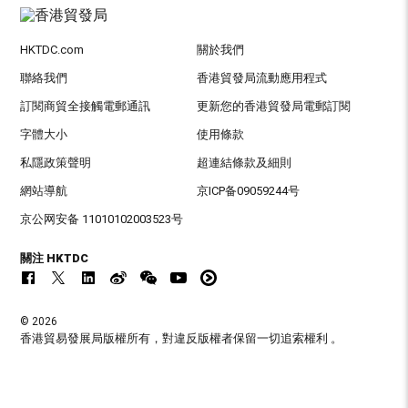
HKTDC.com
關於我們
聯絡我們
香港貿發局流動應用程式
訂閱商貿全接觸電郵通訊
更新您的香港貿發局電郵訂閱
字體大小
使用條款
私隱政策聲明
超連結條款及細則
網站導航
京ICP备09059244号
京公网安备 11010102003523号
關注 HKTDC
© 2026
香港貿易發展局版權所有，對違反版權者保留一切追索權利 。