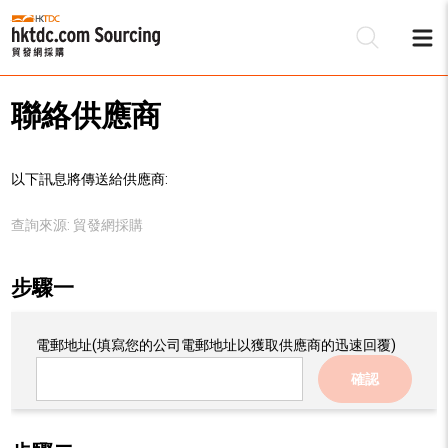
聯絡供應商
以下訊息將傳送給供應商:
查詢來源:
貿發網採購
步驟一
電郵地址
(填寫您的公司電郵地址以獲取供應商的迅速回覆)
確認