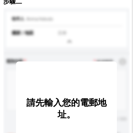
步驟二
收件人
Arima Hokodo
國家 / 地區
日本
查詢內容
*
必須填寫
請先輸入您的電郵地
址。
輸入字數上限: 0 / 500