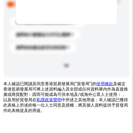
以下是其他買家提出的常見問題。點擊以將它們添加到
你的查詢訊息中。
你們能提供的最優惠價格是多少？
請問有什麼運送方式可以選擇？
請問你的產品是否支持定制？
本人確認已閱讀及同意香港貿易發展局(“貿發局”)的
使用條款
及確定
香港貿易發展局可將上述資料編入其全部或任何資料庫內作為直接推
廣或商貿配對﹝因而可能成為可供本地及/或海外公眾人士使用﹞，
以及用於貿發局在
私隱政策聲明
中所述之其他用途；本人確認已獲得
此表格上所述的每一位人士同意及授權，將其個人資料提供予貿發局
作此表格提及的用途。