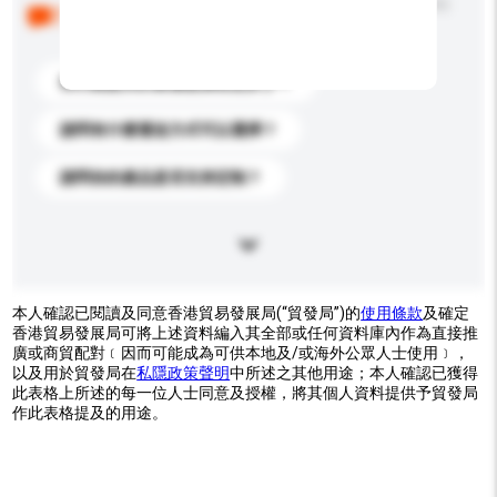
以下是其他買家提出的常見問題。點擊以將它們添加到
你的查詢訊息中。
你們能提供的最優惠價格是多少？
請問有什麼運送方式可以選擇？
請問你的產品是否支持定制？
本人確認已閱讀及同意香港貿易發展局(“貿發局”)的
使用條款
及確定
香港貿易發展局可將上述資料編入其全部或任何資料庫內作為直接推
廣或商貿配對﹝因而可能成為可供本地及/或海外公眾人士使用﹞，
以及用於貿發局在
私隱政策聲明
中所述之其他用途；本人確認已獲得
此表格上所述的每一位人士同意及授權，將其個人資料提供予貿發局
作此表格提及的用途。