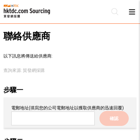
聯絡供應商
以下訊息將傳送給供應商:
查詢來源:
貿發網採購
步驟一
電郵地址
(填寫您的公司電郵地址以獲取供應商的迅速回覆)
確認