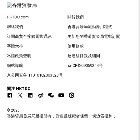
HKTDC.com
關於我們
聯絡我們
香港貿發局流動應用程式
訂閱商貿全接觸電郵通訊
更新您的香港貿發局電郵訂閱
字體大小
使用條款
私隱政策聲明
超連結條款及細則
網站導航
京ICP备09059244号
京公网安备 11010102003523号
關注 HKTDC
© 2026
香港貿易發展局版權所有，對違反版權者保留一切追索權利 。