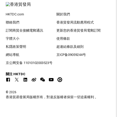
HKTDC.com
關於我們
聯絡我們
香港貿發局流動應用程式
訂閱商貿全接觸電郵通訊
更新您的香港貿發局電郵訂閱
字體大小
使用條款
私隱政策聲明
超連結條款及細則
網站導航
京ICP备09059244号
京公网安备 11010102003523号
關注 HKTDC
© 2026
香港貿易發展局版權所有，對違反版權者保留一切追索權利 。