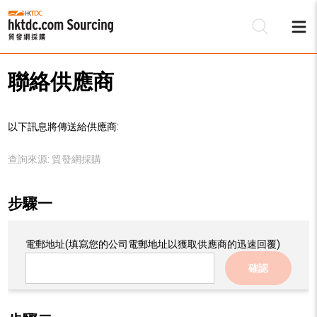
聯絡供應商
以下訊息將傳送給供應商:
查詢來源:
貿發網採購
步驟一
電郵地址
(填寫您的公司電郵地址以獲取供應商的迅速回覆)
確認