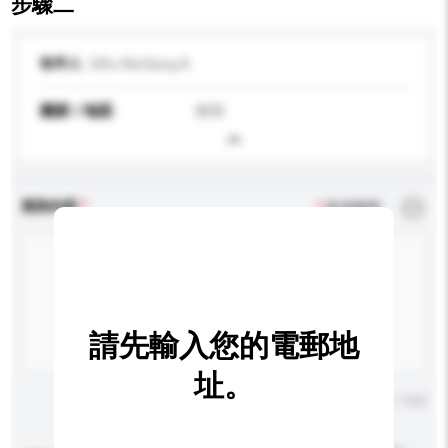
步驟二
收件人
SiRu Wa Bang A
國家 / 地區
南韓
查詢內容
*
必須填寫
請先輸入您的電郵地
址。
輸入字數上限: 0 / 500