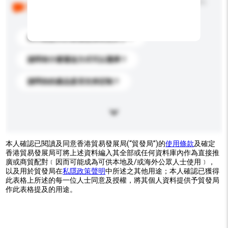
以下是其他買家提出的常見問題。點擊以將它們添加到
你的查詢訊息中。
你們能提供的最優惠價格是多少？
請問有什麼運送方式可以選擇？
請問你的產品是否支持定制？
本人確認已閱讀及同意香港貿易發展局(“貿發局”)的
使用條款
及確定
香港貿易發展局可將上述資料編入其全部或任何資料庫內作為直接推
廣或商貿配對﹝因而可能成為可供本地及/或海外公眾人士使用﹞，
以及用於貿發局在
私隱政策聲明
中所述之其他用途；本人確認已獲得
此表格上所述的每一位人士同意及授權，將其個人資料提供予貿發局
作此表格提及的用途。