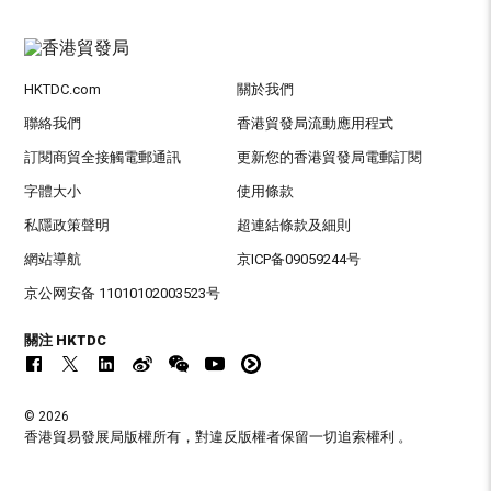
HKTDC.com
關於我們
聯絡我們
香港貿發局流動應用程式
訂閱商貿全接觸電郵通訊
更新您的香港貿發局電郵訂閱
字體大小
使用條款
私隱政策聲明
超連結條款及細則
網站導航
京ICP备09059244号
京公网安备 11010102003523号
關注 HKTDC
© 2026
香港貿易發展局版權所有，對違反版權者保留一切追索權利 。