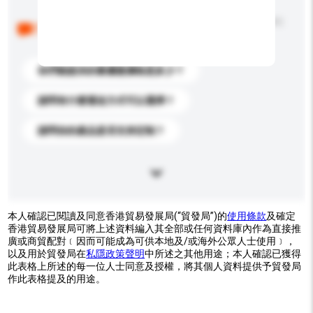
以下是其他買家提出的常見問題。點擊以將它們添加到
你的查詢訊息中。
你們能提供的最優惠價格是多少？
請問有什麼運送方式可以選擇？
請問你的產品是否支持定制？
本人確認已閱讀及同意香港貿易發展局(“貿發局”)的
使用條款
及確定
香港貿易發展局可將上述資料編入其全部或任何資料庫內作為直接推
廣或商貿配對﹝因而可能成為可供本地及/或海外公眾人士使用﹞，
以及用於貿發局在
私隱政策聲明
中所述之其他用途；本人確認已獲得
此表格上所述的每一位人士同意及授權，將其個人資料提供予貿發局
作此表格提及的用途。