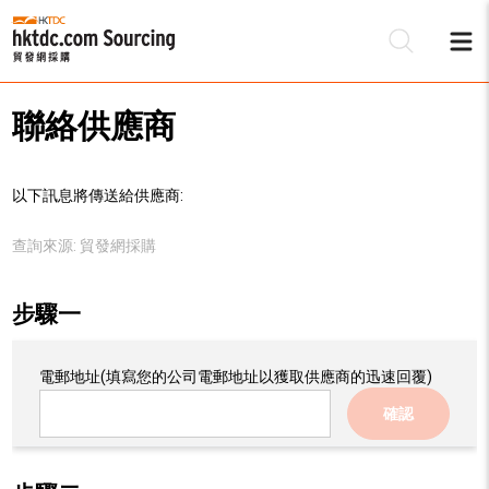
聯絡供應商
以下訊息將傳送給供應商:
查詢來源:
貿發網採購
步驟一
電郵地址
(填寫您的公司電郵地址以獲取供應商的迅速回覆)
確認