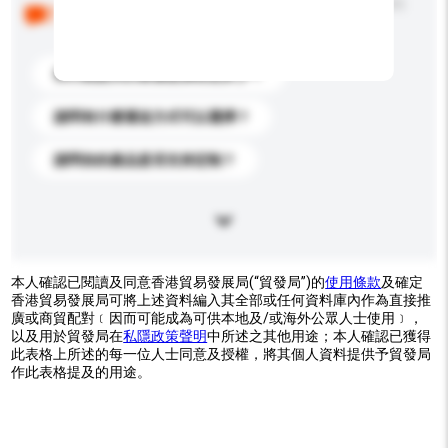
以下是其他買家提出的常見問題。點擊以將它們添加到
你的查詢訊息中。
你們能提供的最優惠價格是多少？
請問有什麼運送方式可以選擇？
請問你的產品是否支持定制？
本人確認已閱讀及同意香港貿易發展局(“貿發局”)的
使用條款
及確定
香港貿易發展局可將上述資料編入其全部或任何資料庫內作為直接推
廣或商貿配對﹝因而可能成為可供本地及/或海外公眾人士使用﹞，
以及用於貿發局在
私隱政策聲明
中所述之其他用途；本人確認已獲得
此表格上所述的每一位人士同意及授權，將其個人資料提供予貿發局
作此表格提及的用途。