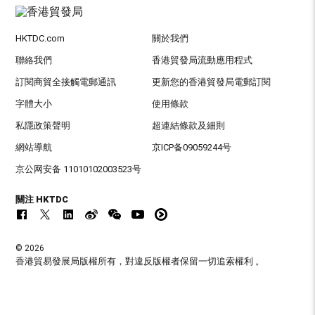
HKTDC.com
關於我們
聯絡我們
香港貿發局流動應用程式
訂閱商貿全接觸電郵通訊
更新您的香港貿發局電郵訂閱
字體大小
使用條款
私隱政策聲明
超連結條款及細則
網站導航
京ICP备09059244号
京公网安备 11010102003523号
關注 HKTDC
© 2026
香港貿易發展局版權所有，對違反版權者保留一切追索權利 。