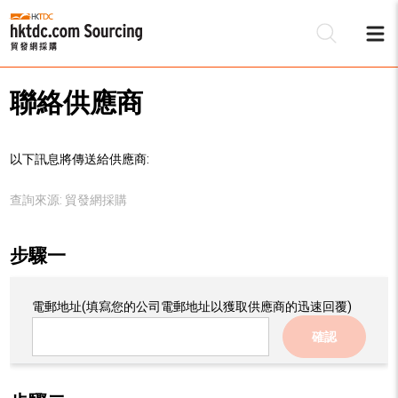
聯絡供應商
以下訊息將傳送給供應商:
查詢來源:
貿發網採購
步驟一
電郵地址
(填寫您的公司電郵地址以獲取供應商的迅速回覆)
確認