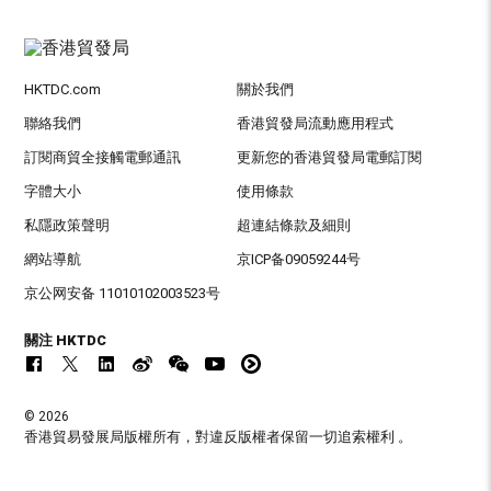
HKTDC.com
關於我們
聯絡我們
香港貿發局流動應用程式
訂閱商貿全接觸電郵通訊
更新您的香港貿發局電郵訂閱
字體大小
使用條款
私隱政策聲明
超連結條款及細則
網站導航
京ICP备09059244号
京公网安备 11010102003523号
關注 HKTDC
© 2026
香港貿易發展局版權所有，對違反版權者保留一切追索權利 。