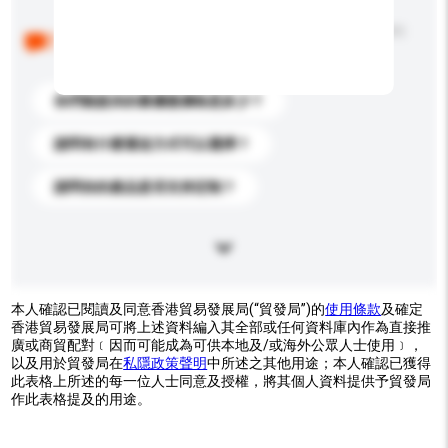
以下是其他買家提出的常見問題。點擊以將它們添加到
你的查詢訊息中。
你們能提供的最優惠價格是多少？
請問有什麼運送方式可以選擇？
請問你的產品是否支持定制？
本人確認已閱讀及同意香港貿易發展局(“貿發局”)的
使用條款
及確定
香港貿易發展局可將上述資料編入其全部或任何資料庫內作為直接推
廣或商貿配對﹝因而可能成為可供本地及/或海外公眾人士使用﹞，
以及用於貿發局在
私隱政策聲明
中所述之其他用途；本人確認已獲得
此表格上所述的每一位人士同意及授權，將其個人資料提供予貿發局
作此表格提及的用途。