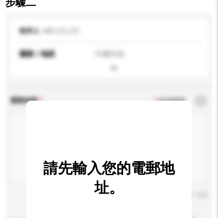
步驟二
收件人
MIS CO.,LTD
國家 / 地區
中國內地
查詢內容
*
必須填寫
請先輸入您的電郵地
址。
輸入字數上限: 0 / 500