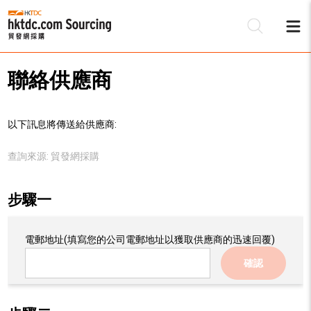
聯絡供應商
以下訊息將傳送給供應商:
查詢來源:
貿發網採購
步驟一
電郵地址
(填寫您的公司電郵地址以獲取供應商的迅速回覆)
確認