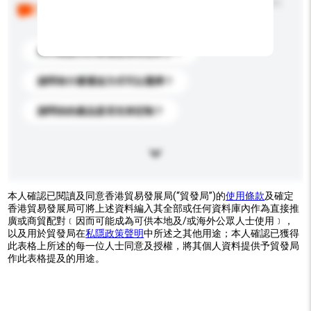
以下是其他買家提出的常見問題。點擊以將它們添加到
你的查詢訊息中。
你們能提供的最優惠價格是多少？
請問有什麼運送方式可以選擇？
請問你的產品是否支持定制？
本人確認已閱讀及同意香港貿易發展局(“貿發局”)的
使用條款
及確定
香港貿易發展局可將上述資料編入其全部或任何資料庫內作為直接推
廣或商貿配對﹝因而可能成為可供本地及/或海外公眾人士使用﹞，
以及用於貿發局在
私隱政策聲明
中所述之其他用途；本人確認已獲得
此表格上所述的每一位人士同意及授權，將其個人資料提供予貿發局
作此表格提及的用途。