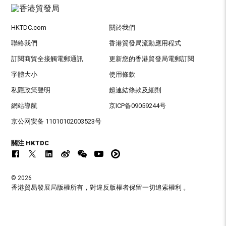
HKTDC.com
關於我們
聯絡我們
香港貿發局流動應用程式
訂閱商貿全接觸電郵通訊
更新您的香港貿發局電郵訂閱
字體大小
使用條款
私隱政策聲明
超連結條款及細則
網站導航
京ICP备09059244号
京公网安备 11010102003523号
關注 HKTDC
© 2026
香港貿易發展局版權所有，對違反版權者保留一切追索權利 。