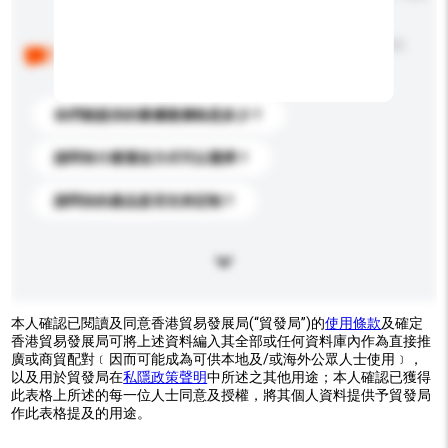
以下是其他買家提出的常見問題。點擊以將它們添加到
你的查詢訊息中。
你們能提供的最優惠價格是多少？
請問有什麼運送方式可以選擇？
請問你的產品是否支持定制？
本人確認已閱讀及同意香港貿易發展局(“貿發局”)的
使用條款
及確定
香港貿易發展局可將上述資料編入其全部或任何資料庫內作為直接推
廣或商貿配對﹝因而可能成為可供本地及/或海外公眾人士使用﹞，
以及用於貿發局在
私隱政策聲明
中所述之其他用途；本人確認已獲得
此表格上所述的每一位人士同意及授權，將其個人資料提供予貿發局
作此表格提及的用途。