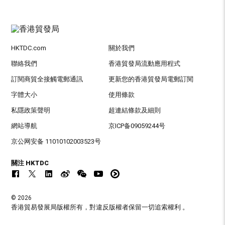
HKTDC.com
關於我們
聯絡我們
香港貿發局流動應用程式
訂閱商貿全接觸電郵通訊
更新您的香港貿發局電郵訂閱
字體大小
使用條款
私隱政策聲明
超連結條款及細則
網站導航
京ICP备09059244号
京公网安备 11010102003523号
關注 HKTDC
© 2026
香港貿易發展局版權所有，對違反版權者保留一切追索權利 。