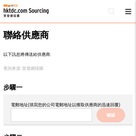
聯絡供應商
以下訊息將傳送給供應商:
查詢來源:
貿發網採購
步驟一
電郵地址
(填寫您的公司電郵地址以獲取供應商的迅速回覆)
確認