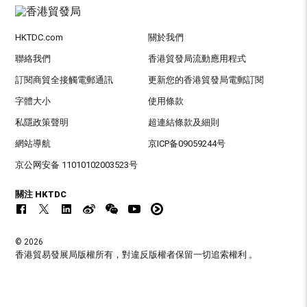
HKTDC.com
關於我們
聯絡我們
香港貿發局流動應用程式
訂閱商貿全接觸電郵通訊
更新您的香港貿發局電郵訂閱
字體大小
使用條款
私隱政策聲明
超連結條款及細則
網站導航
京ICP备09059244号
京公网安备 11010102003523号
關注 HKTDC
© 2026
香港貿易發展局版權所有，對違反版權者保留一切追索權利 。