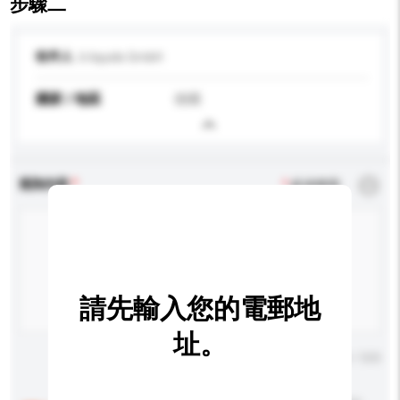
步驟二
收件人
b liquids GmbH
國家 / 地區
德國
查詢內容
*
必須填寫
請先輸入您的電郵地
址。
輸入字數上限: 0 / 500