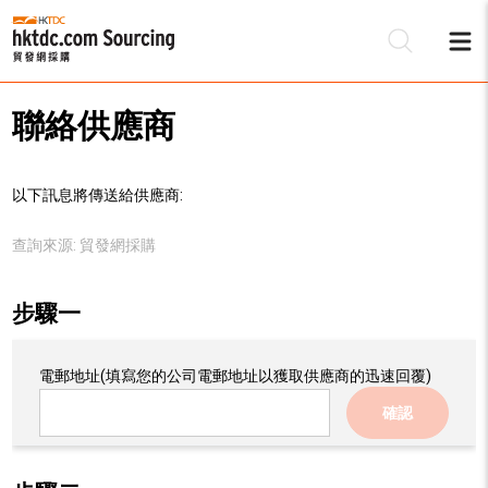
聯絡供應商
以下訊息將傳送給供應商:
查詢來源:
貿發網採購
步驟一
電郵地址
(填寫您的公司電郵地址以獲取供應商的迅速回覆)
確認