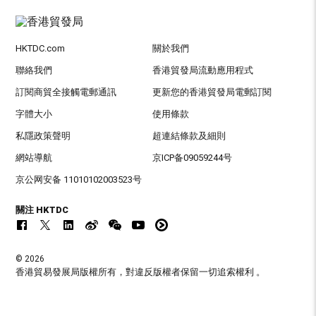
HKTDC.com
關於我們
聯絡我們
香港貿發局流動應用程式
訂閱商貿全接觸電郵通訊
更新您的香港貿發局電郵訂閱
字體大小
使用條款
私隱政策聲明
超連結條款及細則
網站導航
京ICP备09059244号
京公网安备 11010102003523号
關注 HKTDC
© 2026
香港貿易發展局版權所有，對違反版權者保留一切追索權利 。