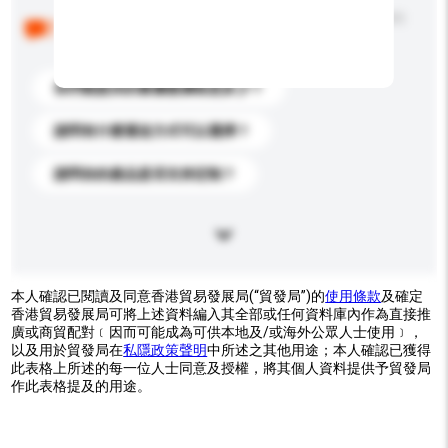
以下是其他買家提出的常見問題。點擊以將它們添加到
你的查詢訊息中。
你們能提供的最優惠價格是多少？
請問有什麼運送方式可以選擇？
請問你的產品是否支持定制？
本人確認已閱讀及同意香港貿易發展局(“貿發局”)的
使用條款
及確定
香港貿易發展局可將上述資料編入其全部或任何資料庫內作為直接推
廣或商貿配對﹝因而可能成為可供本地及/或海外公眾人士使用﹞，
以及用於貿發局在
私隱政策聲明
中所述之其他用途；本人確認已獲得
此表格上所述的每一位人士同意及授權，將其個人資料提供予貿發局
作此表格提及的用途。