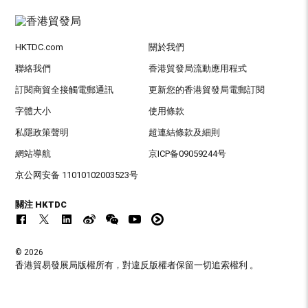
HKTDC.com
關於我們
聯絡我們
香港貿發局流動應用程式
訂閱商貿全接觸電郵通訊
更新您的香港貿發局電郵訂閱
字體大小
使用條款
私隱政策聲明
超連結條款及細則
網站導航
京ICP备09059244号
京公网安备 11010102003523号
關注 HKTDC
© 2026
香港貿易發展局版權所有，對違反版權者保留一切追索權利 。