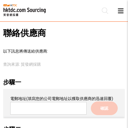
聯絡供應商
以下訊息將傳送給供應商:
查詢來源:
貿發網採購
步驟一
電郵地址
(填寫您的公司電郵地址以獲取供應商的迅速回覆)
確認