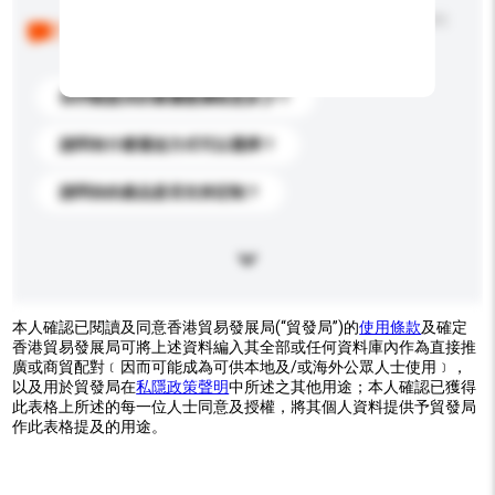
以下是其他買家提出的常見問題。點擊以將它們添加到
你的查詢訊息中。
你們能提供的最優惠價格是多少？
請問有什麼運送方式可以選擇？
請問你的產品是否支持定制？
本人確認已閱讀及同意香港貿易發展局(“貿發局”)的
使用條款
及確定
香港貿易發展局可將上述資料編入其全部或任何資料庫內作為直接推
廣或商貿配對﹝因而可能成為可供本地及/或海外公眾人士使用﹞，
以及用於貿發局在
私隱政策聲明
中所述之其他用途；本人確認已獲得
此表格上所述的每一位人士同意及授權，將其個人資料提供予貿發局
作此表格提及的用途。