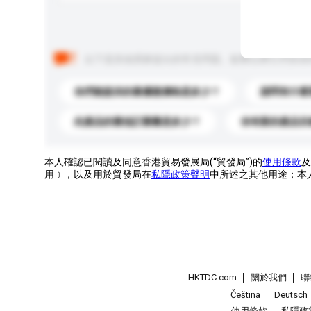
以下是其他買家提出的常見問題。點擊以將它們添加
你們能提供的最優惠價格是多少？
請問有什麼
此產品的最低訂購量是多少？
你有新的產品目
本人確認已閱讀及同意香港貿易發展局(“貿發局”)的
使用條款
及
用﹞，以及用於貿發局在
私隱政策聲明
中所述之其他用途；本
HKTDC.com
關於我們
聯
Čeština
Deutsch
使用條款
私隱政