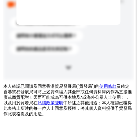
以下是其他買家提出的常見問題。點擊以將它們添加到
你的查詢訊息中。
你們能提供的最優惠價格是多少？
請問有什麼運送方式可以選擇？
請問你的產品是否支持定制？
本人確認已閱讀及同意香港貿易發展局(“貿發局”)的
使用條款
及確定
香港貿易發展局可將上述資料編入其全部或任何資料庫內作為直接推
廣或商貿配對﹝因而可能成為可供本地及/或海外公眾人士使用﹞，
以及用於貿發局在
私隱政策聲明
中所述之其他用途；本人確認已獲得
此表格上所述的每一位人士同意及授權，將其個人資料提供予貿發局
作此表格提及的用途。