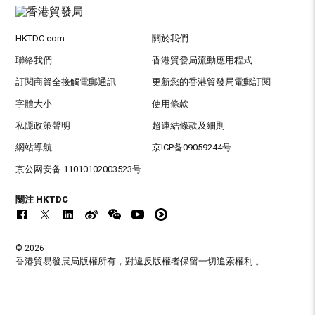
HKTDC.com
關於我們
聯絡我們
香港貿發局流動應用程式
訂閱商貿全接觸電郵通訊
更新您的香港貿發局電郵訂閱
字體大小
使用條款
私隱政策聲明
超連結條款及細則
網站導航
京ICP备09059244号
京公网安备 11010102003523号
關注 HKTDC
© 2026
香港貿易發展局版權所有，對違反版權者保留一切追索權利 。