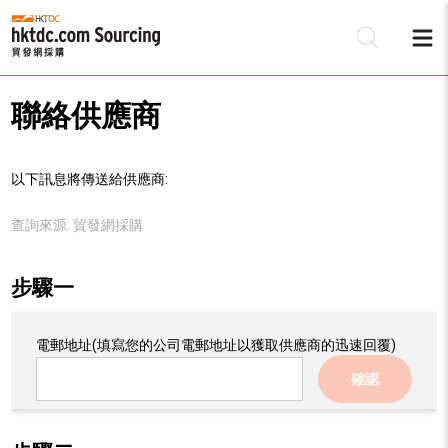
聯絡供應商
以下訊息將傳送給供應商:
查詢來源:
貿發網採購
步驟一
電郵地址
(填寫您的公司電郵地址以獲取供應商的迅速回覆)
確認