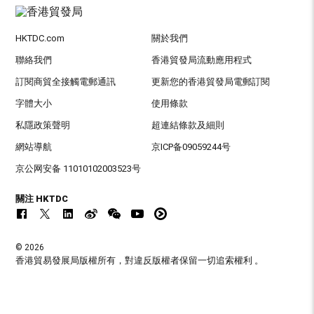
HKTDC.com
關於我們
聯絡我們
香港貿發局流動應用程式
訂閱商貿全接觸電郵通訊
更新您的香港貿發局電郵訂閱
字體大小
使用條款
私隱政策聲明
超連結條款及細則
網站導航
京ICP备09059244号
京公网安备 11010102003523号
關注 HKTDC
© 2026
香港貿易發展局版權所有，對違反版權者保留一切追索權利 。