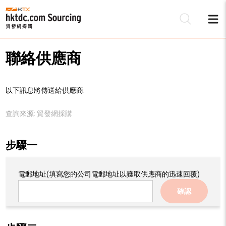
聯絡供應商
以下訊息將傳送給供應商:
查詢來源:
貿發網採購
步驟一
電郵地址
(填寫您的公司電郵地址以獲取供應商的迅速回覆)
確認