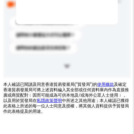
以下是其他買家提出的常見問題。點擊以將它們添加到
你的查詢訊息中。
你們能提供的最優惠價格是多少？
請問有什麼運送方式可以選擇？
請問你的產品是否支持定制？
本人確認已閱讀及同意香港貿易發展局(“貿發局”)的
使用條款
及確定
香港貿易發展局可將上述資料編入其全部或任何資料庫內作為直接推
廣或商貿配對﹝因而可能成為可供本地及/或海外公眾人士使用﹞，
以及用於貿發局在
私隱政策聲明
中所述之其他用途；本人確認已獲得
此表格上所述的每一位人士同意及授權，將其個人資料提供予貿發局
作此表格提及的用途。