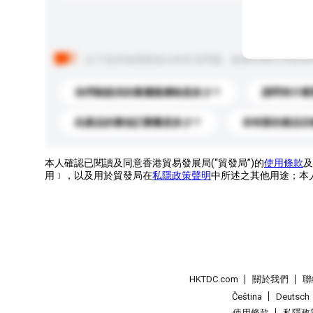
以下是其他買家提出的常見問題。點擊以將它們添加
你們能提供的最優惠價格是多少？
請問有什麼
此產品的最低訂購量是多少？
你有新的產品目
本人確認已閱讀及同意香港貿易發展局(“貿發局”)的
使用條款
及
用﹞，以及用於貿發局在
私隱政策聲明
中所述之其他用途；本
HKTDC.com
關於我們
聯
Čeština
Deutsch
使用條款
私隱政