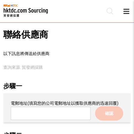
聯絡供應商
以下訊息將傳送給供應商:
查詢來源:
貿發網採購
步驟一
電郵地址
(填寫您的公司電郵地址以獲取供應商的迅速回覆)
確認