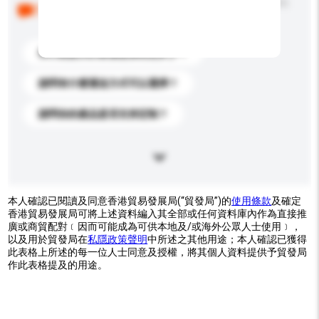
以下是其他買家提出的常見問題。點擊以將它們添加到
你的查詢訊息中。
你們能提供的最優惠價格是多少？
請問有什麼運送方式可以選擇？
請問你的產品是否支持定制？
本人確認已閱讀及同意香港貿易發展局(“貿發局”)的
使用條款
及確定
香港貿易發展局可將上述資料編入其全部或任何資料庫內作為直接推
廣或商貿配對﹝因而可能成為可供本地及/或海外公眾人士使用﹞，
以及用於貿發局在
私隱政策聲明
中所述之其他用途；本人確認已獲得
此表格上所述的每一位人士同意及授權，將其個人資料提供予貿發局
作此表格提及的用途。