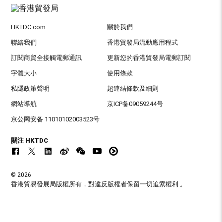
HKTDC.com
關於我們
聯絡我們
香港貿發局流動應用程式
訂閱商貿全接觸電郵通訊
更新您的香港貿發局電郵訂閱
字體大小
使用條款
私隱政策聲明
超連結條款及細則
網站導航
京ICP备09059244号
京公网安备 11010102003523号
關注 HKTDC
© 2026
香港貿易發展局版權所有，對違反版權者保留一切追索權利 。